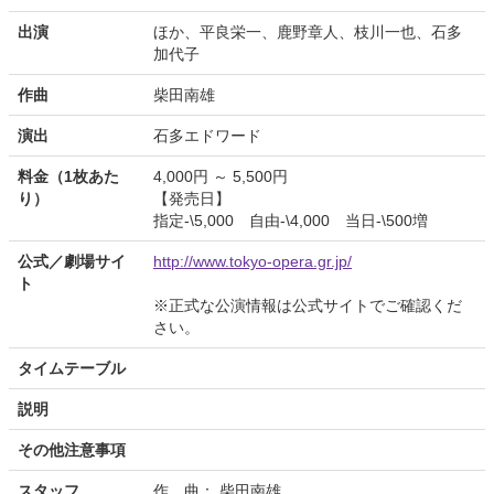
出演
ほか、平良栄一、鹿野章人、枝川一也、石多
加代子
作曲
柴田南雄
演出
石多エドワード
料金（1枚あた
4,000円 ～ 5,500円
り）
【発売日】
指定-\5,000 自由-\4,000 当日-\500増
公式／劇場サイ
http://www.tokyo-opera.gr.jp/
ト
※正式な公演情報は公式サイトでご確認くだ
さい。
タイムテーブル
説明
その他注意事項
スタッフ
作 曲： 柴田南雄