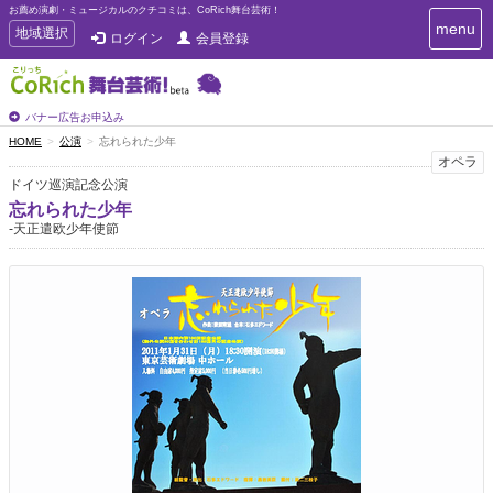
お薦め演劇・ミュージカルのクチコミは、CoRich舞台芸術！
T
menu
T
地域選択
ログイン
会員登録
o
o
g
g
g
g
l
l
バナー広告お申込み
e
e
HOME
公演
忘れられた少年
n
n
オペラ
a
a
v
ドイツ巡演記念公演
i
v
忘れられた少年
g
i
-天正遣欧少年使節
a
g
t
a
i
t
o
n
i
o
n