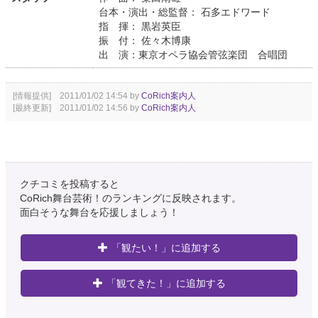
台本・演出・総監督： 石多エドワード
指 揮： 黒岩英臣
振 付： 佐々木博康
出 演：東京オペラ協会管弦楽団 合唱団
[情報提供] 2011/01/02 14:54 by
CoRich案内人
[最終更新] 2011/01/02 14:56 by
CoRich案内人
クチコミを投稿すると
CoRich舞台芸術！のランキングに反映されます。
面白そうな舞台を応援しましょう！
「観たい！」に追加する
「観てきた！」に追加する