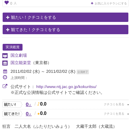
人
0
お気に入りチラシにする
観たい！クチコミをする
観てきた！クチコミをする
実演鑑賞
国立劇場
国立能楽堂
（東京都）
2011/02/02 (水) ～ 2011/02/02 (水)
公演終了
上演時間：
公式サイト：
http://www.ntj.jac.go.jp/kokuritsu/
※正式な公演情報は公式サイトでご確認ください。
0
/
0.0
人
0
/
0.0
人
狂言 二人大名（ふたりだいみょう） 大藏千太郎（大蔵流）