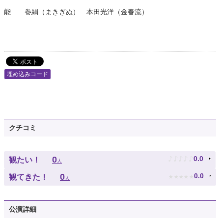
能 巻絹（まきぎぬ） 本田光洋（金春流）
埋め込みコード
クチコミ
♪
♪
♪
♪
♪
0
0.0
観たい！
人
★
★
★
★
★
0
0.0
観てきた！
人
公演詳細