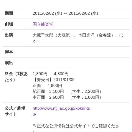
期間
2011/02/02 (水) ～ 2011/02/02 (水)
劇場
国立能楽堂
出演
大藏千太郎（大蔵流）、本田光洋（金春流）、ほ
か
脚本
演出
料金（1枚あ
1,800円 ～ 4,800円
たり）
【発売日】2011/01/09
正面 4,800円
脇正面 3,100円 （学生：2,200円）
中正面 2,600円 （学生：1,800円）
公式／劇場
http://www.ntj.jac.go.jp/kokurits
サイト
u/
※正式な公演情報は公式サイトでご確認くださ
い。