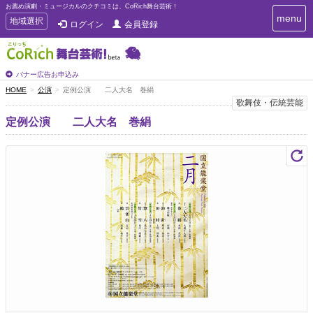
お薦め演劇・ミュージカルのクチコミは、CoRich舞台芸術！
T
menu
T
地域選択
ログイン
会員登録
o
o
g
g
g
g
l
l
バナー広告お申込み
e
e
HOME
公演
定例公演 二人大名 巻絹
n
n
歌舞伎・伝統芸能
a
a
v
定例公演 二人大名 巻絹
i
v
g
i
a
g
t
a
i
t
o
n
i
o
n