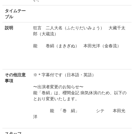
タイムテー
ブル
説明
狂言 二人大名（ふたりだいみょう） 大藏千太
郎（大蔵流）
能 巻絹（まきぎぬ） 本田光洋（金春流）
その他注意
※＊字幕付です（日本語・英語）
事項
〜出演者変更のお知らせ〜
能「巻絹」は、櫻間金記 病気休演のため、以下の
とおり変更いたします。
能 「巻 絹」 シテ 本田光
洋
スタッフ