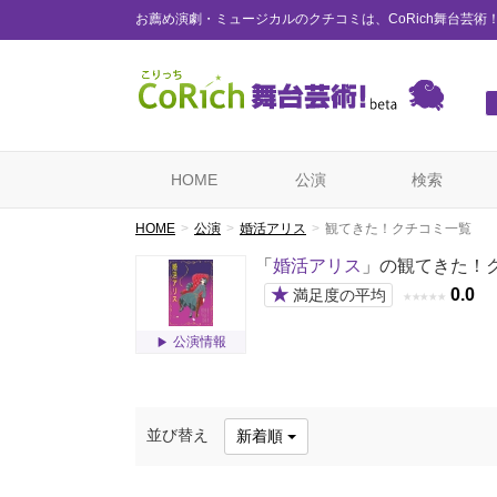
お薦め演劇・ミュージカルのクチコミは、CoRich舞台芸術
HOME
公演
検索
HOME
公演
婚活アリス
観てきた！クチコミ一覧
「
婚活アリス
」の観てきた！
★
0.0
満足度の平均
★
★
★
★
★
公演情報
並び替え
新着順