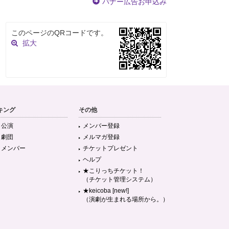
バナー広告お申込み
このページのQRコードです。
拡大
キング
その他
目公演
メンバー登録
目劇団
メルマガ登録
目メンバー
チケットプレゼント
ヘルプ
★こりっちチケット！
（チケット管理システム）
★keicoba [new!]
（演劇が生まれる場所から。）