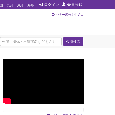
ログイン
会員登録
国
九州
沖縄
海外
バナー広告お申込み
公演検索