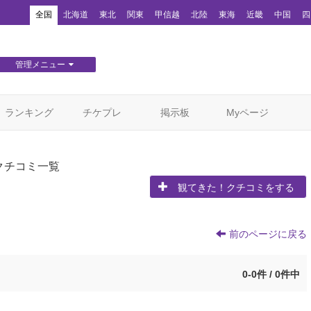
！
全国
北海道
東北
関東
甲信越
北陸
東海
近畿
中国
四
管理メニュー
団体WEBサイト管理
顧客管理
ランキング
チケプレ
掲示板
Myページ
クチコミ一覧
観てきた！クチコミをする
前のページに戻る
0-0件 / 0件中