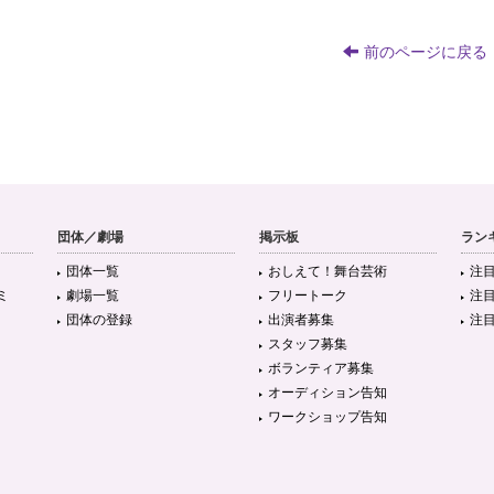
前のページに戻る
団体／劇場
掲示板
ラン
団体一覧
おしえて！舞台芸術
注
ミ
劇場一覧
フリートーク
注
団体の登録
出演者募集
注
スタッフ募集
ボランティア募集
オーディション告知
ワークショップ告知