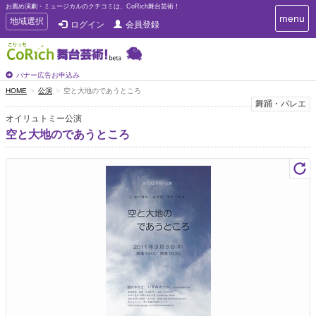
お薦め演劇・ミュージカルのクチコミは、CoRich舞台芸術！
T
menu
T
地域選択
ログイン
会員登録
o
o
g
g
g
g
l
l
バナー広告お申込み
e
e
HOME
公演
空と大地のであうところ
n
n
舞踊・バレエ
a
a
v
オイリュトミー公演
i
v
空と大地のであうところ
g
i
a
g
t
a
i
t
o
n
i
o
n