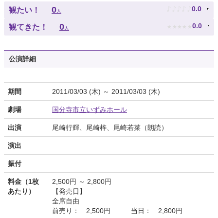
♪
♪
♪
♪
♪
0
0.0
観たい！
人
★
★
★
★
★
0
0.0
観てきた！
人
公演詳細
期間
2011/03/03 (木) ～ 2011/03/03 (木)
劇場
国分寺市立いずみホール
出演
尾崎行輝、尾崎梓、尾崎若菜（朗読）
演出
振付
料金（1枚
2,500円 ～ 2,800円
あたり）
【発売日】
全席自由
前売り： 2,500円 当日： 2,800円