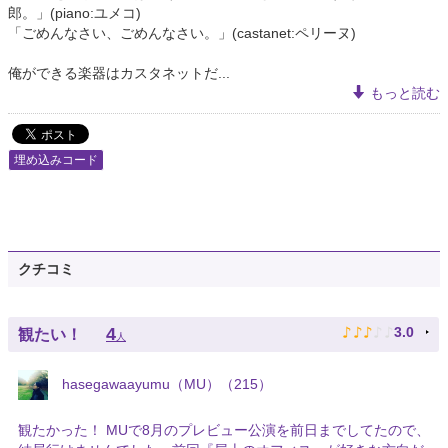
郎。」(piano:ユメコ)
「ごめんなさい、ごめんなさい。」(castanet:ペリーヌ)
俺ができる楽器はカスタネットだ...
もっと読む
埋め込みコード
クチコミ
♪
♪
♪
♪
♪
4
3.0
観たい！
人
hasegawaayumu（MU）（215）
観たかった！ MUで8月のプレビュー公演を前日までしてたので、