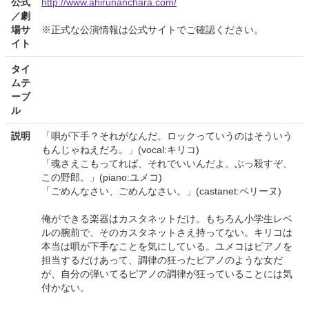
公式
http://www.ahirunanchara.com/
／劇
場サ
※正式な公演情報は公式サイトでご確認ください。
イト
タイ
ムテ
ーブ
ル
説明
「唄が下手？それがなんだ。ロックっていうのはそういう
もんじゃねえだろ。」(vocal:キリコ)
「魂さえこもってれば、それでいいんだよ。ぶっ殺すぞ、
この野郎。」(piano:ユメコ)
「ごめんなさい、ごめんなさい。」(castanet:ペリーヌ)
俺ができる楽器はカスタネットだけ。もちろん小学生レベ
ルの腕前で、そのカスタネットさえ持ってない。キリコは
本当は唄が下手なことを気にしている。ユメコはピアノを
担当するだけあって、調律の狂ったピアノのような女だ
が、自分の弾いてるピアノの調律が狂っていることには気
付かない。