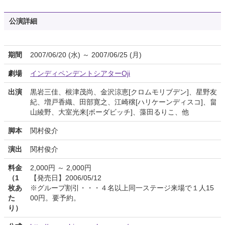
公演詳細
期間
2007/06/20 (水) ～ 2007/06/25 (月)
劇場
インディペンデントシアターOji
出演
黒岩三佳、根津茂尚、金沢涼恵[クロムモリブデン]、星野友
紀、増戸香織、田部寛之、江崎穣[ハリケーンディスコ]、畠
山綾野、大室光来[ボーダビッチ]、藻田るりこ、他
脚本
関村俊介
演出
関村俊介
料金
2,000円 ～ 2,000円
（1
【発売日】2006/05/12
枚あ
※グループ割引・・・４名以上同一ステージ来場で１人15
た
00円。要予約。
り）