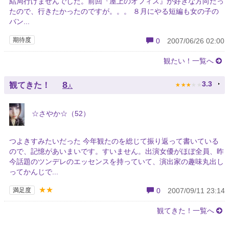
結局行けませんでした。前回『屋上のオフィス』が好きな方向だっ
たので、行きたかったのですが。。。 ８月にやる短編も女の子の
バン...
期待度
0
2007/06/26 02:00
観たい！一覧へ
★
★
★
★
★
8
3.3
観てきた！
人
☆さやか☆（52）
つよきすみたいだった 今年観たのを総じて振り返って書いている
ので、記憶があいまいです。すいません。出演女優がほぼ全員、昨
今話題のツンデレのエッセンスを持っていて、演出家の趣味丸出し
ってかんじで...
★★
満足度
0
2007/09/11 23:14
観てきた！一覧へ