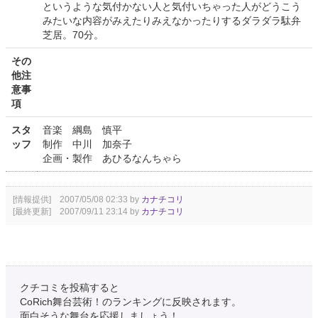
というような気付かない人と気付いちゃった人がどうこう
みたいな内容がみえたりみえなかったりするダラダラ駄弁
芝居。70分。
その
他注
意事
項
スタ
音楽 綱島 慎平
ッフ
制作 中川 加奈子
企画・製作 あひるなんちゃら
[情報提供] 2007/05/08 02:33 by
カナチコリ
[最終更新] 2007/09/11 23:14 by
カナチコリ
クチコミを投稿すると
CoRich舞台芸術！のランキングに反映されます。
面白そうな舞台を応援しましょう！