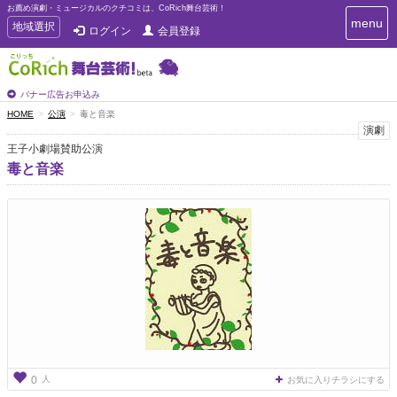
お薦め演劇・ミュージカルのクチコミは、CoRich舞台芸術！
T
menu
T
地域選択
ログイン
会員登録
o
o
g
g
g
g
l
l
バナー広告お申込み
e
e
HOME
公演
毒と音楽
n
n
演劇
a
a
v
王子小劇場賛助公演
i
v
毒と音楽
g
i
a
g
t
a
i
t
o
n
i
o
n
人
0
お気に入りチラシにする