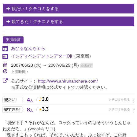
観たい！クチコミをする
観てきた！クチコミをする
実演鑑賞
あひるなんちゃら
インディペンデントシアターOji
（東京都）
2007/06/20 (水) ～ 2007/06/25 (月)
公演終了
上演時間：
公式サイト：
http://www.ahirunanchara.com/
※正式な公演情報は公式サイトでご確認ください。
4
/
3.0
人
8
/
3.3
人
「唄が下手？それがなんだ。ロックっていうのはそういうもんじゃ
ねえだろ。」(vocal:キリコ)
「魂さえこもってれば、それでいいんだよ。ぶっ殺すぞ、この野