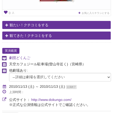
人
0
お気に入りチラシにする
観たい！クチコミをする
観てきた！クチコミをする
実演鑑賞
劇団どくんご
天空カフェジール駐車場(曽山寺近く)
（宮崎県）
他劇場あり:
2010/11/13 (土) ～ 2010/11/13 (土)
公演終了
上演時間：
公式サイト：
http://www.dokungo.com/
※正式な公演情報は公式サイトでご確認ください。