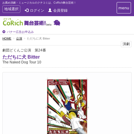
お薦め演劇・ミュージカルのクチコミは、CoRich舞台芸術！
T
menu
T
地域選択
ログイン
会員登録
o
o
g
g
g
g
l
l
バナー広告お申込み
e
e
HOME
公演
ただちに犬 Bitter
n
n
演劇
a
a
v
劇団どくんご公演 第24番
i
v
ただちに犬 Bitter
g
i
The Naked Dog Tour 10
a
g
t
a
i
t
o
n
i
o
n