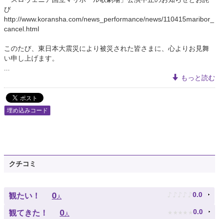
び
http://www.koransha.com/news_performance/news/110415maribor_
cancel.html
このたび、東日本大震災により被災された皆さまに、心よりお見舞
い申し上げます。
...
もっと読む
埋め込みコード
クチコミ
♪
♪
♪
♪
♪
0
0.0
観たい！
人
★
★
★
★
★
0
0.0
観てきた！
人