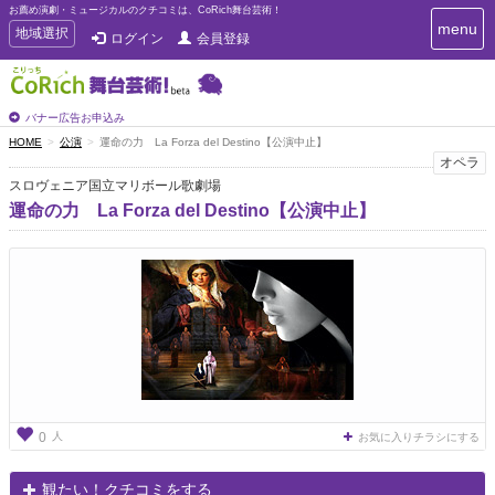
お薦め演劇・ミュージカルのクチコミは、CoRich舞台芸術！
T
menu
T
地域選択
ログイン
会員登録
o
o
g
g
g
g
l
l
バナー広告お申込み
e
e
HOME
公演
運命の力 La Forza del Destino【公演中止】
n
n
オペラ
a
a
v
スロヴェニア国立マリボール歌劇場
i
v
運命の力 La Forza del Destino【公演中止】
g
i
a
g
t
a
i
t
o
n
i
o
n
人
0
お気に入りチラシにする
観たい！クチコミをする