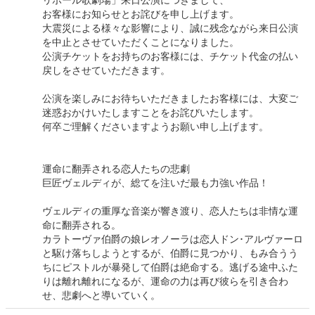
リボール歌劇場」来日公演につきまして、
お客様にお知らせとお詫びを申し上げます。
大震災による様々な影響により、誠に残念ながら来日公演
を中止とさせていただくことになりました。
公演チケットをお持ちのお客様には、チケット代金の払い
戻しをさせていただきます。
公演を楽しみにお待ちいただきましたお客様には、大変ご
迷惑おかけいたしますことをお詫びいたします。
何卒ご理解くださいますようお願い申し上げます。
運命に翻弄される恋人たちの悲劇
巨匠ヴェルディが、総てを注いだ最も力強い作品！
ヴェルディの重厚な音楽が響き渡り、恋人たちは非情な運
命に翻弄される。
カラトーヴァ伯爵の娘レオノーラは恋人ドン･アルヴァーロ
と駆け落ちしようとするが、伯爵に見つかり、もみ合うう
ちにピストルが暴発して伯爵は絶命する。逃げる途中ふた
りは離れ離れになるが、運命の力は再び彼らを引き合わ
せ、悲劇へと導いていく。