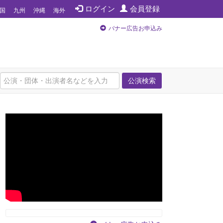
ログイン
会員登録
国
九州
沖縄
海外
バナー広告お申込み
公演検索