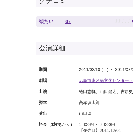
クチコミ
♪
♪
♪
♪
♪
0
観たい！
人
公演詳細
期間
2011/02/19 (土) ～ 2011/02/
劇場
広島市東区民文化センター・
出演
徳田志帆、山田健太、古原史
脚本
高塚慎太郎
演出
山口望
料金（1枚あたり）
1,800円 ～ 2,000円
【発売日】2011/12/01