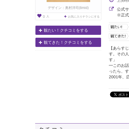
上演時
デザイン：奥村洋司(timid)
公式
※正式
人
0
お気に入りチラシにする
観たい！クチコミをする
観てきた！クチコミをする
【あらすじ
す。その人
す」
━このお話
ったら、す
2001年、