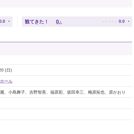
★
★
★
★
★
0
0.0
0.0
観てきた！
人
20 (日)
ホール
麗、小島舞子、吉野智美、福原彩、坂田幸三、梅原拓也、原かおり