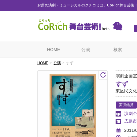
お薦め演劇・ミュージカルのクチコミは、CoRich舞台芸術
HOME
公演
検索
HOME
公演
すず
演劇企画室V
すず
東区民文化
実演鑑賞
演劇企
広島市
2011/