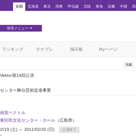
！
全国
北海道
東北
関東
甲信越
北陸
東海
近畿
中国
四
管理メニュー
団体WEBサイト管理
顧客管理
ランキング
チケプレ
掲示板
Myページ
演劇
ektor第14回公演
センター舞台芸術促進事業
画室ベクトル
東区民文化センター・ホール
（広島県）
02/19 (土) ～ 2011/02/20 (日)
公演終了