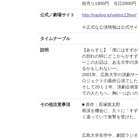
前売り1800円 当日2000円
公式／劇場サイト
http://yaplog.jp/vektor13live/
※正式な公演情報は公式サ
タイムテーブル
説明
【あらすじ】「僕にはすずが
の別れの時にどこからかすず
━このお話は、ある大学の演
るかもしれない━。
2001年、広島大学の演劇
ロジェクトの最終公演でした
そして20１１年、演劇企
ての人たちへ、胸いっぱいの
その他注意事項
■ 原作：高塚慎太郎
再演を機会に、久々に「すず
く違っていて衝撃を受けた。
広島大学在学中、劇団ラジオ