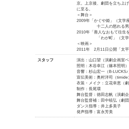
京。上京後、劇団を立ち上げ活
に至る。
＜舞台＞
2009年「かぐや姫」（文学
十二人の怒れる男たち」
2010年「善人なおもて往生
「わが町」（文学座公
＜映画＞
2011年 2月11日公開
スタッフ
演出：山口望（演劇企画室ベ
照明：木谷幸江（篠本照明）
音響：杉山宏一（B-LUCKS♪
宣伝美術：奥村洋司（timide
衣装・メイク：立花幸恵（劇
制作：長尾環
舞台監督：徳田志帆（演劇企
舞台監督補：田中暁弘（劇団
ダンス指導：井上多美子
発声指導：富永芳美