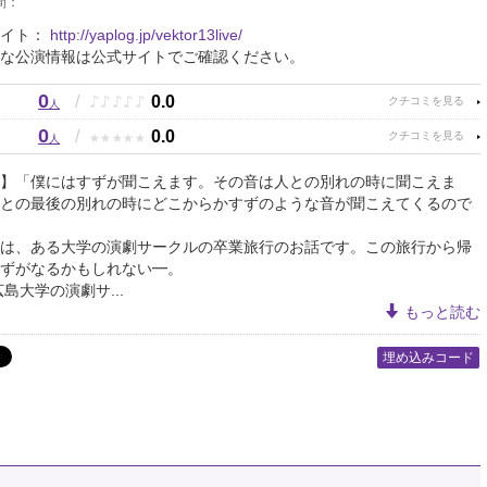
間：
サイト：
http://yaplog.jp/vektor13live/
な公演情報は公式サイトでご確認ください。
0
♪
♪
♪
♪
♪
/
0.0
人
0
★
★
★
★
★
/
0.0
人
】「僕にはすずが聞こえます。その音は人との別れの時に聞こえま
との最後の別れの時にどこからかすずのような音が聞こえてくるので
は、ある大学の演劇サークルの卒業旅行のお話です。この旅行から帰
ずがなるかもしれない━。
広島大学の演劇サ...
もっと読む
埋め込みコード