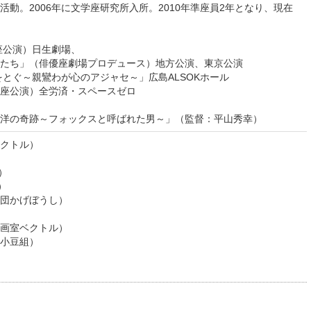
動。2006年に文学座研究所入所。2010年準座員2年となり、現在
座公演）日生劇場、
（俳優座劇場プロデュース）地方公演、東京公演
をとぐ～親鸞わが心のアジャセ～」広島ALSOKホール
演）全労済・スペースゼロ
「太平洋の奇跡～フォックスと呼ばれた男～」（監督：平山秀幸）
クトル）
）
）
団かげぼうし）
画室ベクトル）
小豆組）