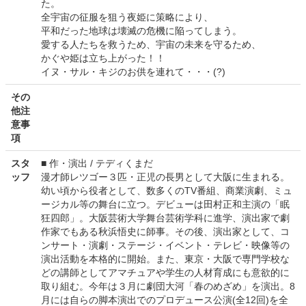
た。
全宇宙の征服を狙う夜姫に策略により、
平和だった地球は壊滅の危機に陥ってしまう。
愛する人たちを救うため、宇宙の未来を守るため、
かぐや姫は立ち上がった！！
イヌ・サル・キジのお供を連れて・・・(?)
その
他注
意事
項
スタ
■ 作・演出 / テディくまだ
ッフ
漫才師レツゴー３匹・正児の長男として大阪に生まれる。
幼い頃から役者として、数多くのTV番組、商業演劇、ミュ
ージカル等の舞台に立つ。デビューは田村正和主演の「眠
狂四郎」。大阪芸術大学舞台芸術学科に進学、演出家で劇
作家でもある秋浜悟史に師事。その後、演出家として、コ
ンサート・演劇・ステージ・イベント・テレビ・映像等の
演出活動を本格的に開始。また、東京・大阪で専門学校な
どの講師としてアマチュアや学生の人材育成にも意欲的に
取り組む。今年は３月に劇団大河「春のめざめ」を演出。8
月には自らの脚本演出でのプロデュース公演(全12回)を全