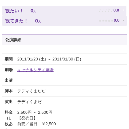
♪
♪
♪
♪
♪
0
0.0
観たい！
人
★
★
★
★
★
0
0.0
観てきた！
人
公演詳細
期間
2011/01/29 (土) ～ 2011/01/30 (日)
劇場
キャナルシティ劇場
出演
脚本
テディくまだだ
演出
テディくまだ
料金
2,500円 ～ 2,500円
（1
【発売日】
枚あ
前売／当日 ￥2,500