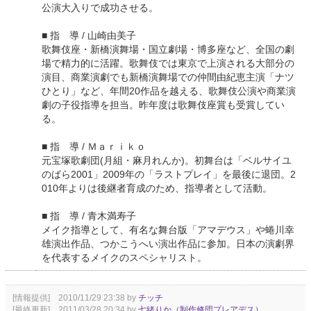
公演大入りで成功させる。
■ 指 導 / 山崎由美子
歌舞伎座・新橋演舞場・国立劇場・博多座など、全国の劇
場で精力的に活躍。歌舞伎では東京で上演される大部分の
演目、商業演劇でも新橋演舞場での仲間由紀恵主演「ナツ
ひとり」など、年間20作品を越える、歌舞伎公演や商業演
劇の子役指導を担当。昨年度は歌舞伎座賞も受賞してい
る。
■ 指 導 / Ｍａｒｉｋｏ
元宝塚歌劇団(月組・麻月れんか)。初舞台は「ベルサイユ
のばら2001」2009年の「ラストプレイ」を最後に退団。2
010年よりは後継者育成のため、指導者として活動。
■ 指 導 / 青木満寿子
メイク指導として、有名な舞台版「アマデウス」や蜷川幸
雄演出作品、つかこうへい演出作品に参加。日本の演劇界
を代表するメイクのスペシャリスト。
[情報提供] 2010/11/29 23:38 by
チッチ
[最終更新] 2011/03/28 20:34 by
七緒りか（制作修団プレアデス）