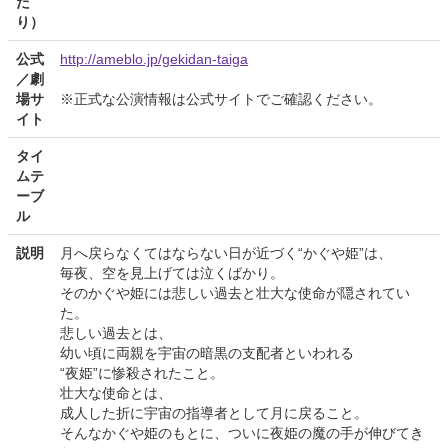
た
り）
公式
http://ameblo.jp/gekidan-taiga
／劇
場サ
※正式な公演情報は公式サイトでご確認ください。
イト
タイ
ムテ
ーブ
ル
説明
月へ戻らなくてはならない日が近づく“かぐや姫”は、
毎夜、空を見上げては泣くばかり。
そのかぐや姫には悲しい過去と壮大な使命が隠されてい
た。
悲しい過去とは、
幼い頃に両親を宇宙の暗黒の支配者といわれる
“夜姫”に惨殺されたこと。
壮大な使命とは、
成人した折に宇宙の指導者として月に戻ること。
そんなかぐや姫のもとに、ついに夜姫の魔の手が伸びてき