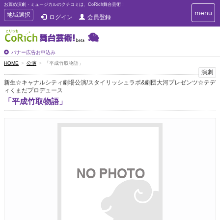
お薦め演劇・ミュージカルのクチコミは、CoRich舞台芸術！
T
menu
T
地域選択
ログイン
会員登録
o
o
g
g
g
g
l
l
バナー広告お申込み
e
e
HOME
公演
「平成竹取物語」
n
n
演劇
a
a
v
新生☆キャナルシティ劇場公演/スタイリッシュラボ&劇団大河プレゼンツ☆テデ
i
ィくまだプロデュース
v
g
i
「平成竹取物語」
a
g
t
a
i
t
o
n
i
o
n