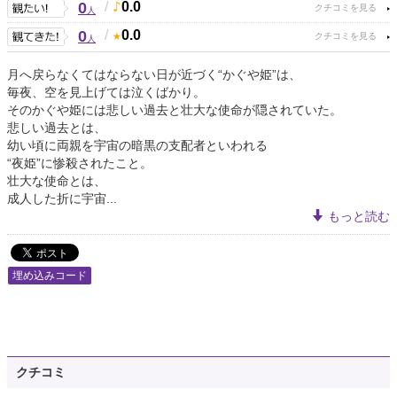
0
/
0.0
人
0
/
0.0
人
月へ戻らなくてはならない日が近づく“かぐや姫”は、
毎夜、空を見上げては泣くばかり。
そのかぐや姫には悲しい過去と壮大な使命が隠されていた。
悲しい過去とは、
幼い頃に両親を宇宙の暗黒の支配者といわれる
“夜姫”に惨殺されたこと。
壮大な使命とは、
成人した折に宇宙...
もっと読む
埋め込みコード
クチコミ