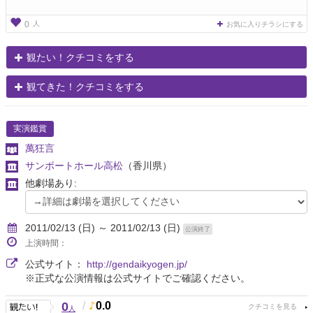
人
0
お気に入りチラシにする
観たい！クチコミをする
観てきた！クチコミをする
実演鑑賞
萬狂言
サンポートホール高松
（香川県）
他劇場あり:
2011/02/13 (日) ～ 2011/02/13 (日)
公演終了
上演時間：
公式サイト：
http://gendaikyogen.jp/
※正式な公演情報は公式サイトでご確認ください。
0
/
0.0
人