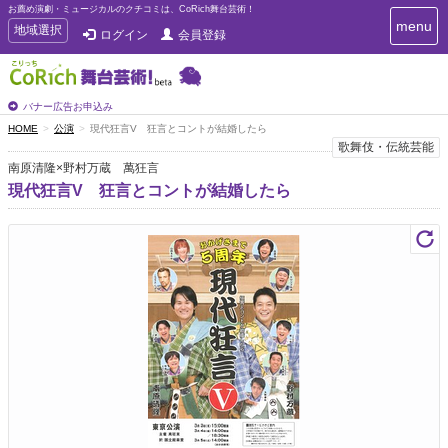
お薦め演劇・ミュージカルのクチコミは、CoRich舞台芸術！
T
menu
T
地域選択
ログイン
会員登録
o
o
g
g
g
g
l
l
バナー広告お申込み
e
e
HOME
公演
現代狂言V 狂言とコントが結婚したら
n
n
歌舞伎・伝統芸能
a
a
v
南原清隆×野村万蔵 萬狂言
i
v
現代狂言V 狂言とコントが結婚したら
g
i
a
g
t
a
i
t
o
n
i
o
n