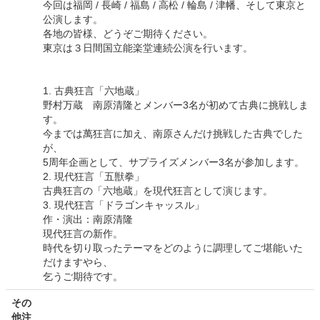
今回は福岡 / 長崎 / 福島 / 高松 / 輪島 / 津幡、そして東京と
公演します。
各地の皆様、どうぞご期待ください。
東京は３日間国立能楽堂連続公演を行います。
1. 古典狂言「六地蔵」
野村万蔵 南原清隆とメンバー3名が初めて古典に挑戦しま
す。
今までは萬狂言に加え、南原さんだけ挑戦した古典でした
が、
5周年企画として、サプライズメンバー3名が参加します。
2. 現代狂言「五獣拳」
古典狂言の「六地蔵」を現代狂言として演じます。
3. 現代狂言「ドラゴンキャッスル」
作・演出：南原清隆
現代狂言の新作。
時代を切り取ったテーマをどのように調理してご堪能いた
だけますやら、
乞うご期待です。
その
他注