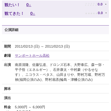
♪
♪
♪
♪
♪
0
0.0
観たい！
人
★
★
★
★
★
0
0.0
観てきた！
人
公演詳細
期間
2011/02/13 (日) ～ 2011/02/13 (日)
劇場
サンポートホール高松
出演
南原清隆、佐藤弘道、ドロンズ石本、大野泰広、森一弥・
平子悟（エネルギー）、石井康太・中村豪（やるせな
す）、ニコラス・ペタス、山田まりや、野村万蔵、野村万
禄(福岡公演のみ)、野村扇丞(輪島・津幡公演のみ)
脚本
演出
料金
5,000円 ～ 6,000円