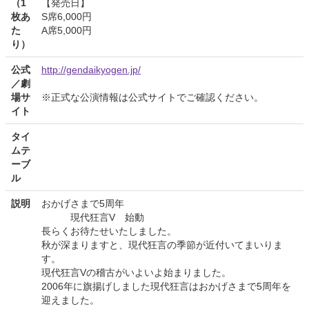
（1
【発売日】
枚あ
S席6,000円
た
A席5,000円
り）
公式
http://gendaikyogen.jp/
／劇
場サ
※正式な公演情報は公式サイトでご確認ください。
イト
タイ
ムテ
ーブ
ル
説明
おかげさまで5周年
現代狂言V 始動
長らくお待たせいたしました。
秋が深まりますと、現代狂言の季節が近付いてまいりま
す。
現代狂言Vの稽古がいよいよ始まりました。
2006年に旗揚げしました現代狂言はおかげさまで5周年を
迎えました。