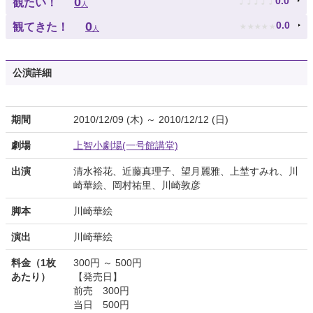
♪
♪
♪
♪
♪
0
0.0
観たい！
人
★
★
★
★
★
0
0.0
観てきた！
人
公演詳細
期間
2010/12/09 (木) ～ 2010/12/12 (日)
劇場
上智小劇場(一号館講堂)
出演
清水裕花、近藤真理子、望月麗雅、上埜すみれ、川
崎華絵、岡村祐里、川崎敦彦
脚本
川崎華絵
演出
川崎華絵
料金（1枚
300円 ～ 500円
あたり）
【発売日】
前売 300円
当日 500円