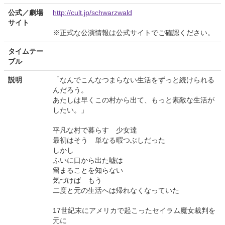
公式／劇場
http://cult.jp/schwarzwald
サイト
※正式な公演情報は公式サイトでご確認ください。
タイムテー
ブル
説明
「なんでこんなつまらない生活をずっと続けられる
んだろう。
あたしは早くこの村から出て、もっと素敵な生活が
したい。」
平凡な村で暮らす 少女達
最初はそう 単なる暇つぶしだった
しかし
ふいに口から出た嘘は
留まることを知らない
気づけば もう
二度と元の生活へは帰れなくなっていた
17世紀末にアメリカで起こったセイラム魔女裁判を
元に