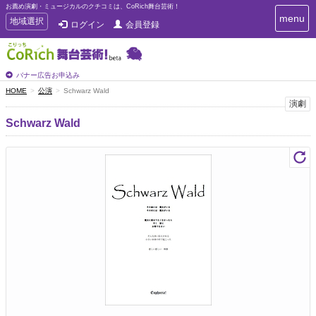
お薦め演劇・ミュージカルのクチコミは、CoRich舞台芸術！
T
menu
T
地域選択
ログイン
会員登録
o
o
g
g
g
g
l
l
バナー広告お申込み
e
e
HOME
公演
Schwarz Wald
n
n
演劇
a
a
v
Schwarz Wald
i
v
g
i
a
g
t
a
i
t
o
n
i
o
n