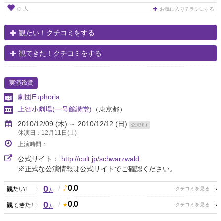
人
0
お気に入りチラシにする
観たい！クチコミをする
観てきた！クチコミをする
実演鑑賞
劇団Euphoria
上智小劇場(一号館講堂)
（東京都）
2010/12/09 (木) ～ 2010/12/12 (日)
公演終了
休演日：12月11日(土)
上演時間：
公式サイト：
http://cult.jp/schwarzwald
※正式な公演情報は公式サイトでご確認ください。
0
/
0.0
人
0
/
0.0
人