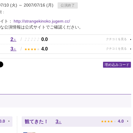
07/10 (火) ～ 2007/07/16 (月)
公演終了
間：
サイト：
http://strangekinoko.jugem.cc/
な公演情報は公式サイトでご確認ください。
2
♪
♪
♪
♪
♪
/
0.0
人
3
★
★
★
★
★
/
4.0
人
埋め込みコード
★
★
★
★
★
3
0.0
4.0
観てきた！
人