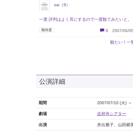
sai（9）
一度 評判はよく耳にするので一度観てみたいと。
期待度
0
2007/06/05
観たい！一
公演詳細
期間
2007/07/10 (火) ～
劇場
吉祥寺シアター
出演
井出雅子、山田郷