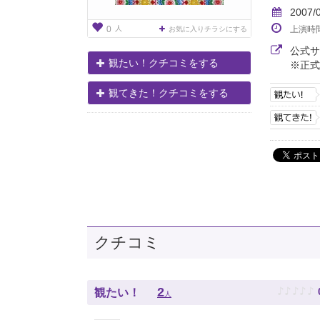
2007/
人
上演時
0
お気に入りチラシにする
公式
観たい！クチコミをする
※正式
観てきた！クチコミをする
クチコミ
♪
♪
♪
♪
♪
2
観たい！
人