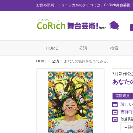
お薦め演劇・ミュージカルのクチコミは、CoRich舞台芸術
HOME
公演
検索
HOME
公演
あなたの寝顔をなでてみる。
7月新作公
あなた
実演鑑賞
珍しい
吉祥寺
他劇場