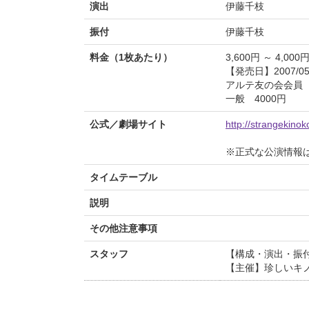
演出
伊藤千枝
振付
伊藤千枝
料金（1枚あたり）
3,600円 ～ 4,000
【発売日】2007/05
アルテ友の会会員 
一般 4000円
公式／劇場サイト
http://strangekinok
※正式な公演情報
タイムテーブル
説明
その他注意事項
スタッフ
【構成・演出・振
【主催】珍しいキ