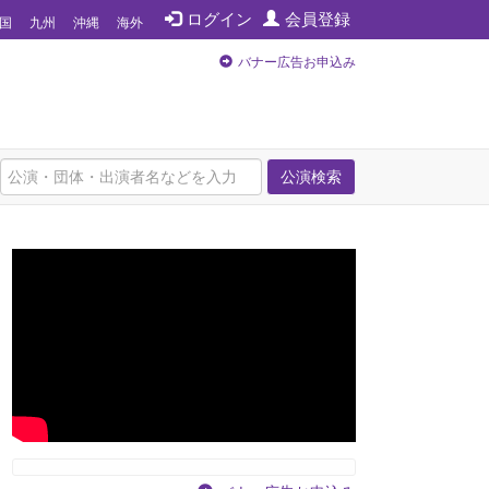
ログイン
会員登録
国
九州
沖縄
海外
バナー広告お申込み
公演検索