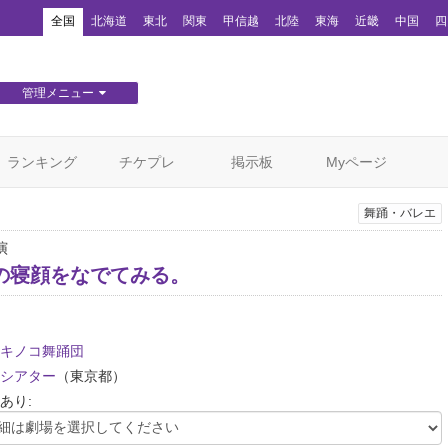
！
全国
北海道
東北
関東
甲信越
北陸
東海
近畿
中国
四
管理メニュー
団体WEBサイト管理
顧客管理
ランキング
チケプレ
掲示板
Myページ
舞踊・バレエ
演
の寝顔をなでてみる。
キノコ舞踊団
シアター
（東京都）
あり: