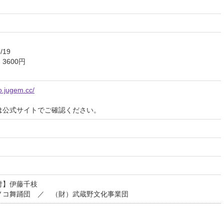
円
/19
3600円
o.jugem.cc/
は公式サイトでご確認ください。
付】伊藤千枝
ノコ舞踊団 ／ （財）武蔵野文化事業団