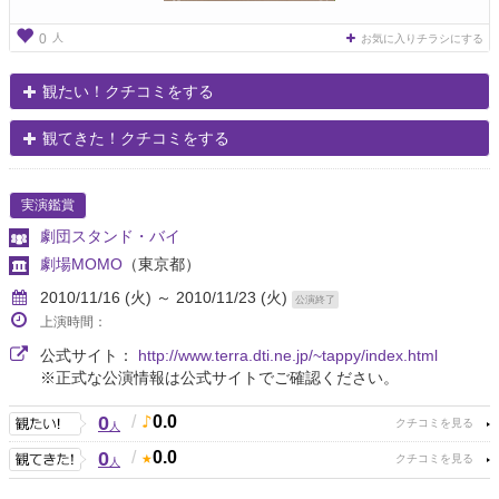
人
0
お気に入りチラシにする
観たい！クチコミをする
観てきた！クチコミをする
実演鑑賞
劇団スタンド・バイ
劇場MOMO
（東京都）
2010/11/16 (火) ～ 2010/11/23 (火)
公演終了
上演時間：
公式サイト：
http://www.terra.dti.ne.jp/~tappy/index.html
※正式な公演情報は公式サイトでご確認ください。
0
/
0.0
人
0
/
0.0
人