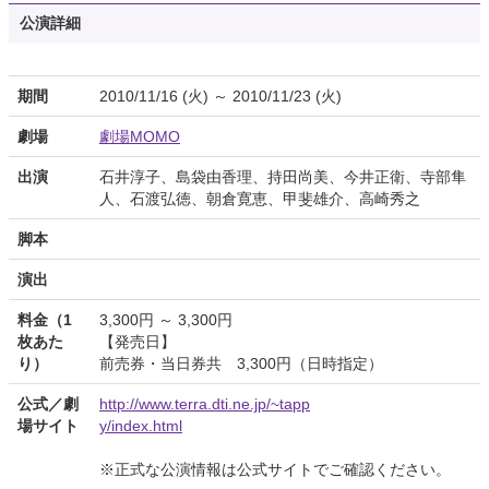
公演詳細
期間
2010/11/16 (火) ～ 2010/11/23 (火)
劇場
劇場MOMO
出演
石井淳子、島袋由香理、持田尚美、今井正衛、寺部隼
人、石渡弘徳、朝倉寛恵、甲斐雄介、高崎秀之
脚本
演出
料金（1
3,300円 ～ 3,300円
枚あた
【発売日】
り）
前売券・当日券共 3,300円（日時指定）
公式／劇
http://www.terra.dti.ne.jp/~tapp
場サイト
y/index.html
※正式な公演情報は公式サイトでご確認ください。