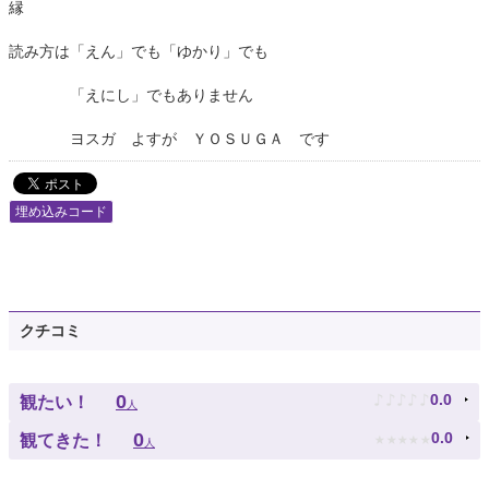
縁
読み方は「えん」でも「ゆかり」でも
「えにし」でもありません
ヨスガ よすが ＹＯＳＵＧＡ です
埋め込みコード
クチコミ
♪
♪
♪
♪
♪
0
0.0
観たい！
人
★
★
★
★
★
0
0.0
観てきた！
人