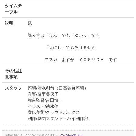
タイムテ
ーブル
説明
縁
読み方は「えん」でも「ゆかり」でも
「えにし」でもありません
ヨスガ よすが ＹＯＳＵＧＡ です
その他注
意事項
スタッフ
照明/清水利恭（日高舞台照明）
音響/藤平美保子
舞台監督/吉田慎一
イラスト/徳永健
宣伝美術/クラウドボックス
制作/劇団スタンド・バイ制作部