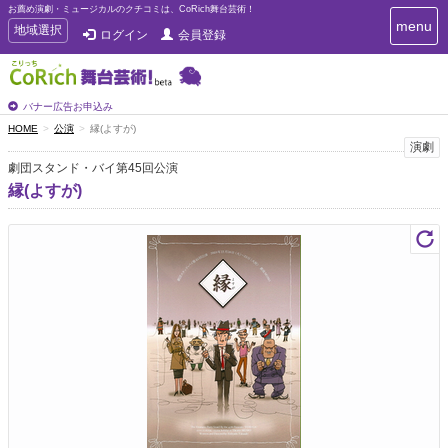
お薦め演劇・ミュージカルのクチコミは、CoRich舞台芸術！
T
menu
T
地域選択
ログイン
会員登録
o
o
g
g
g
g
l
l
バナー広告お申込み
e
e
HOME
公演
縁(よすが)
n
n
演劇
a
a
v
劇団スタンド・バイ第45回公演
i
v
縁(よすが)
g
i
a
g
t
a
i
t
o
n
i
o
n