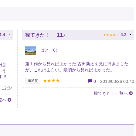
★
★
★
★
★
11
4.4
4.2
観てきた！
人
はと（6）
第１作から見ればよかった 古田新太を見に行きました
田新
が、これは面白い。最初から見ればよかった。
ふう
!!
★★★★
満足度
0
2013/03/26 00:40
 12:34
観てきた！一覧へ
覧へ