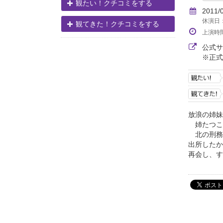
観たい！クチコミをする
2011/
休演日：
観てきた！クチコミをする
上演時
公式
※正式
放浪の姉妹
姉たつこ
北の刑務
出所したか
再会し、す