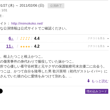
01/27 (木) ～ 2011/02/06 (日)
公演終了
1/31
間：
サイト：
http://mimokoko.net/
な公演情報は公式サイトでご確認ください。
6
♪
♪
♪
♪
♪
/
4.4
人
11
★
★
★
★
★
/
4.2
人
、根上たつこと根上かつこ。
の傷害事件の身代わりで服役していた妹かつこ。
所で心優しい看守谷村寛と元ヤクザの保護観察司末次優二に出会う。
つこは、かつて自分を陵辱した男 歌川英明（初代ゲストレイパー）に
さんでいた彼の心に愛情をみつけて別れる。...
もっと読む
埋め込みコード