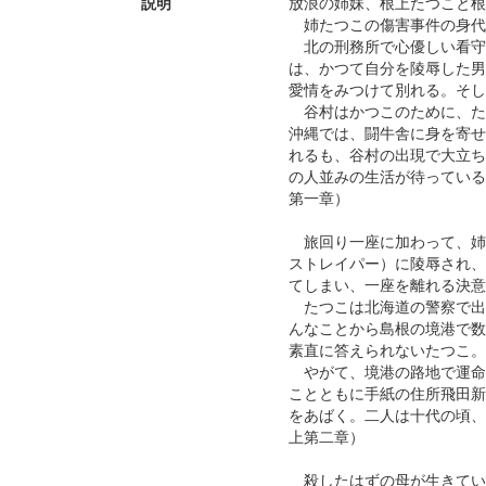
説明
放浪の姉妹、根上たつこと根
姉たつこの傷害事件の身代
北の刑務所で心優しい看守
は、かつて自分を陵辱した男
愛情をみつけて別れる。そし
谷村はかつこのために、た
沖縄では、闘牛舎に身を寄せ
れるも、谷村の出現で大立ち
の人並みの生活が待っている
第一章）
旅回り一座に加わって、姉
ストレイパー）に陵辱され、
てしまい、一座を離れる決意
たつこは北海道の警察で出
んなことから島根の境港で数
素直に答えられないたつこ。
やがて、境港の路地で運命
ことともに手紙の住所飛田新
をあばく。二人は十代の頃、
上第二章）
殺したはずの母が生きてい