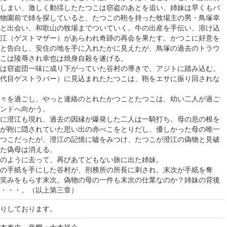
しまい、激しく動揺したたつこは窃盗のあとを追い、姉妹は早くもバ
物園前で姉を探していると、たつこの鞄を持った牧場主の男・鳥塚幸
と出会い、和歌山の牧場までついていく。牛の出産を手伝い、溶け込
江（ゲストマザー）があらわれ奇跡の再会を果たす。かつこに好意を
と告白し、安住の地を手に入れたかに見えたが、鳥塚の過去のトラウ
こは陵辱され幸也は焼身自殺を遂げる。
は窃盗団一味に成り下がっていた谷村の導きで、アジトに踏み込む。
代目ゲストラバー）に見込まれたたつこは、鞄をエサに振り回されな
々を過ごし、やっと連絡のとれたかつことたつこは、幼い二人が過ご
ンドへ向かう。
に澄江も現れ、過去の因縁が爆発した二人は一騎打ち。母の息の根を
が鞄に隠されていた思い出の赤べこをとりだし、優しかった母の唯一
つこだったが、澄江の記憶に嘘をみつけ、たつこが澄江の偽物と見破
た偽母は消える。
のように去って、再びあてどもない旅に出た姉妹。
の手紙を手にした谷村が、刑務所の所長に刺され、末次が手紙を奪
笑みをもらす末次。偽物の母の一件も末次の仕業なのか？姉妹の背後
・・・。（以上第三章）
りしております。