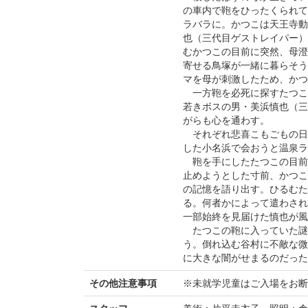
の車内で鞄をひったくられて
ラバラに。かつこは天王寺動
也（三代目ゲストレイパー）
むかつこの目前に突然、母澄
寄せる鳥塚が一緒に暮らそう
マを母が刺激したため、かつ
一方鞄を必死に探すたつこ
若きボスの男・美浜慎也（三
がらも心を通わす。
それぞれ悲喜こもごもの日
した小名浜で会おうと温泉ラ
鞄を手にしたたつこの目前
止めようとした寸前、かつこ
の記憶を語り出す。ひるむた
る。何者かによって遣わされ
一部始終を見届けた慎也が風
たつこの鞄に入っていた謎
う。倒れ込む谷村に不敵な微
に大きな闇がせまるのだった
その他注意事項
※未就学児童はご入場をお断