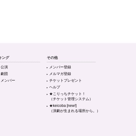
キング
その他
目公演
メンバー登録
目劇団
メルマガ登録
目メンバー
チケットプレゼント
ヘルプ
★こりっちチケット！
（チケット管理システム）
★keicoba [new!]
（演劇が生まれる場所から。）