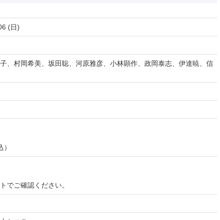
06 (日)
子、村岡希美、坂田聡、河原雅彦、小林顕作、政岡泰志、伊達暁、信
込）
イトでご確認ください。