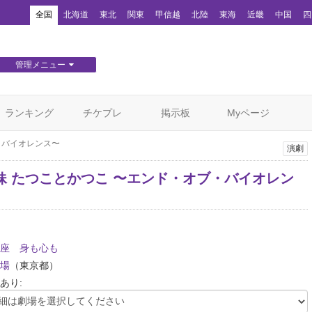
！
全国
北海道
東北
関東
甲信越
北陸
東海
近畿
中国
四
管理メニュー
団体WEBサイト管理
顧客管理
ランキング
チケプレ
掲示板
Myページ
・バイオレンス〜
演劇
妹 たつことかつこ 〜エンド・オブ・バイオレン
座 身も心も
場
（東京都）
あり: