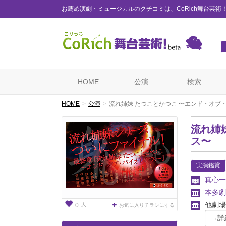
お薦め演劇・ミュージカルのクチコミは、CoRich舞台芸術
HOME
公演
検索
HOME
公演
流れ姉妹 たつことかつこ 〜エンド・オブ
流れ姉
ス〜
実演鑑賞
真心一
本多劇
他劇場
人
0
お気に入りチラシにする