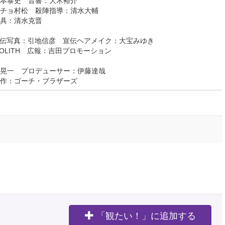
倉本泰史 音響：大木裕介
ーチョ村松 殺陣指導：清水大輔
具：清水克晋
cs 宣伝写真：引地信彦 宣伝ヘアメイク：大宝みゆき
NOLITH 広報：吉田プロモーション
子
晃一 プロデューサー：伊藤達哉
作：ゴーチ・ブラザーズ
「観たい！」に追加する
。