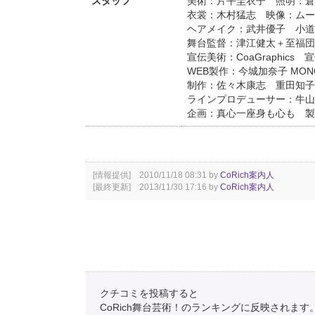
スタッフ
美術：片平圭衣子 照明：
衣裳：木村猛志 映像：ム
ヘアメイク：武井優子 小道
舞台監督：津江健太＋至福団
宣伝美術：CoaGraphi
WEB製作：今城加奈子 MO
制作：佐々木康志 重田知
ラインプロデューサー：牛山
企画：真心一座身も心も 製
[情報提供] 2010/11/18 08:31 by
CoRich案内人
[最終更新] 2013/11/30 17:16 by
CoRich案内人
クチコミを投稿すると
CoRich舞台芸術！のランキングに反映されます