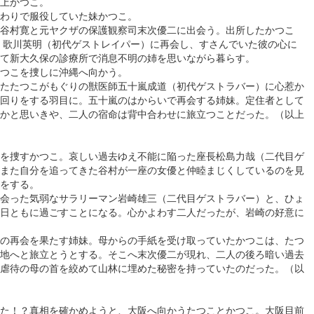
上かつこ。
わりで服役していた妹かつこ。
谷村寛と元ヤクザの保護観察司末次優二に出会う。出所したかつこ
 歌川英明（初代ゲストレイパー）に再会し、すさんでいた彼の心に
て新大久保の診療所で消息不明の姉を思いながら暮らす。
つこを捜しに沖縄へ向かう。
たたつこがもぐりの獣医師五十嵐成道（初代ゲストラバー）に心惹か
回りをする羽目に。五十嵐のはからいで再会する姉妹。定住者として
かと思いきや、二人の宿命は背中合わせに旅立つことだった。（以上
を捜すかつこ。哀しい過去ゆえ不能に陥った座長松島力哉（二代目ゲ
また自分を追ってきた谷村が一座の女優と仲睦まじくしているのを見
をする。
会った気弱なサラリーマン岩崎雄三（二代目ゲストラバー）と、ひょ
日ともに過ごすことになる。心かよわす二人だったが、岩崎の好意に
の再会を果たす姉妹。母からの手紙を受け取っていたかつこは、たつ
地へと旅立とうとする。そこへ末次優二が現れ、二人の後ろ暗い過去
虐待の母の首を絞めて山林に埋めた秘密を持っていたのだった。（以
た！？真相を確かめようと、大阪へ向かうたつことかつこ。大阪目前