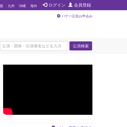
ログイン
会員登録
国
九州
沖縄
海外
バナー広告お申込み
公演検索