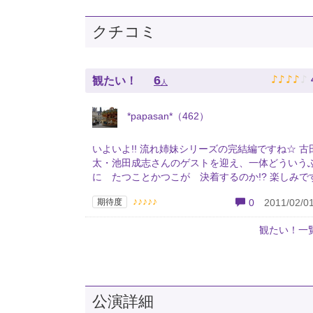
クチコミ
♪
♪
♪
♪
♪
6
観たい！
人
*papasan*（462）
いよいよ!! 流れ姉妹シリーズの完結編ですね☆ 古
太・池田成志さんのゲストを迎え、一体どういう
に たつことかつこが 決着するのか!? 楽しみです!
♪♪♪♪♪
期待度
0
2011/02/01
観たい！一
公演詳細