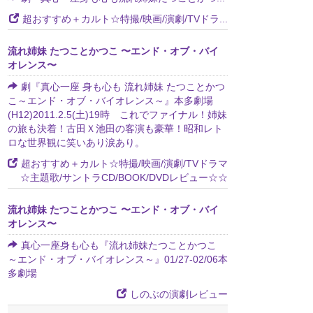
超おすすめ＋カルト☆特撮/映画/演劇/TVドラ...
流れ姉妹 たつことかつこ 〜エンド・オブ・バイ
オレンス〜
劇『真心一座 身も心も 流れ姉妹 たつことかつ
こ～エンド・オブ・バイオレンス～』本多劇場
(H12)2011.2.5(土)19時 これでファイナル！姉妹
の旅も決着！古田Ｘ池田の客演も豪華！昭和レト
ロな世界観に笑いあり涙あり。
超おすすめ＋カルト☆特撮/映画/演劇/TVドラマ
☆主題歌/サントラCD/BOOK/DVDレビュー☆☆
流れ姉妹 たつことかつこ 〜エンド・オブ・バイ
オレンス〜
真心一座身も心も『流れ姉妹たつことかつこ
～エンド・オブ・バイオレンス～』01/27-02/06本
多劇場
しのぶの演劇レビュー