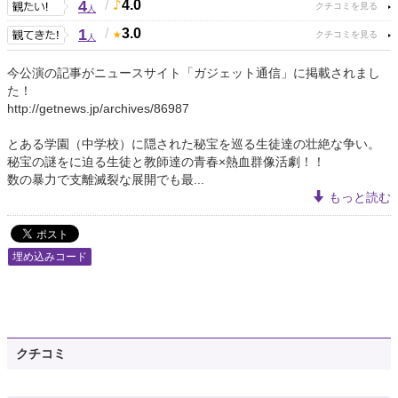
4
/
4.0
人
1
/
3.0
人
今公演の記事がニュースサイト「ガジェット通信」に掲載されまし
た！
http://getnews.jp/archives/86987
とある学園（中学校）に隠された秘宝を巡る生徒達の壮絶な争い。
秘宝の謎をに迫る生徒と教師達の青春×熱血群像活劇！！
数の暴力で支離滅裂な展開でも最...
もっと読む
埋め込みコード
クチコミ