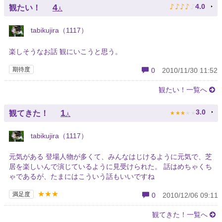
♪
♪
♪
♪
♪
4
4.0
観たい！
人
tabikujira（1117）
楽しそうなお話 観にいこうと思う。
期待度
0
2010/11/30 11:52
観たい！一覧へ
★
★
★
★
★
1
3.0
観てきた！
人
tabikujira（1117）
元気がある 登場人物が多くて、みんなはじけるように元気で、芝
居を楽しいんで演じているように見受けられた。 話はめちゃくち
ゃであるが、たまにはこういう話もいいですね
★★★
満足度
0
2010/12/06 09:11
観てきた！一覧へ