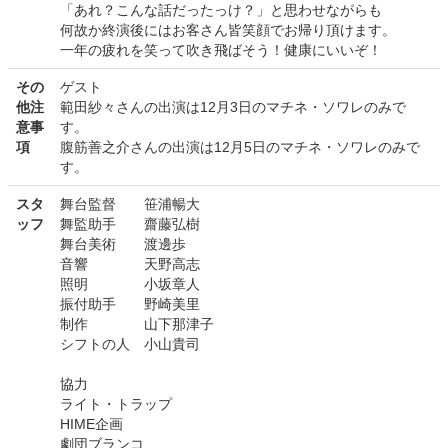
「あれ？こんな話だったっけ？」と思わせながらも
何故か終演後にはお客さん皆笑顔でお帰り頂けます。
一年の疲れを笑って吹き飛ばそう！健康にいいぞ！
その
ゲスト
他注
範田紗々さんの出演は12月3日のマチネ・ソワレのみで
意事
す。
項
腹筋善之介さんの出演は12月5日のマチネ・ソワレのみで
す。
スタ
舞台監督 笹浦暢大
ッフ
舞監助手 齋藤弘樹
舞台美術 渡邊歩
音響 天野高志
照明 小坂章人
振付助手 野崎美里
制作 山下那津子
シフトの人 小山貴司
協力
ライト・トラップ
HIME企画
劇団ブランコ