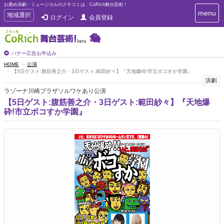
お薦め演劇・ミュージカルのクチコミは、CoRich舞台芸術！
T
menu
T
地域選択
ログイン
会員登録
o
o
g
g
g
g
l
l
バナー広告お申込み
e
e
HOME
公演
n
【5日ゲスト:腹筋善之介・3日ゲスト:範田紗々】『天地爆砕!市立ボコすか学園』
n
a
演劇
a
v
ラゾーナ川崎プラザソルワケあり公演
i
v
g
【5日ゲスト:腹筋善之介・3日ゲスト:範田紗々】『天地爆
i
a
砕!市立ボコすか学園』
g
t
a
i
t
o
n
i
o
n