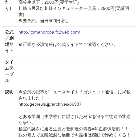
た
高校生以下：2000円(要学生証)
り）
川崎市民及び川崎インキュベーター会員：2500円(要証明
書)
※要予約。当日500円増し
公式
http://itomahoroba.fc2web.com/
／劇
場サ
※正式な公演情報は公式サイトでご確認ください。
イト
タイ
ムテ
ーブ
ル
説明
今公演の記事がニュースサイト「ガジェット通信」に掲載
されました！
http://getnews.jp/archives/86987
とある学園（中学校）に隠された秘宝を巡る生徒達の壮絶
な争い。
秘宝の謎をに迫る生徒と教師達の青春×熱血群像活劇！！
数の暴力で支離滅裂な展開でも最後は感動で締めくくる！