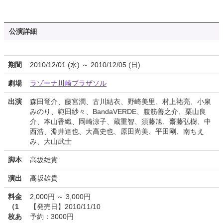
公演詳細
期間
2010/12/01 (水) ～ 2010/12/05 (日)
劇場
ラゾーナ川崎プラザソル
出演
森田竜介、藤宮潤、古川結衣、野崎美里、村上祐亮、小泉
みのり、範田紗々、BandaVERDE、腹筋善之介、栗山良
介、本山香織、岡崎涼子、蔵重智、須藤旭、齋藤弘樹、中
西浩、淵井達也、大高史也、原田尚美、平田剛、南ちえ
み、大山武士
脚本
高坂雄貴
演出
高坂雄貴
料金
2,000円 ～ 3,000円
（1
【発売日】2010/11/10
枚あ
予約：3000円