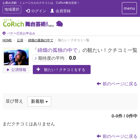
お薦め演劇・ミュージカルのクチコミは、CoRich舞台芸術！
T
menu
T
地域選択
ログイン
会員登録
o
o
g
g
g
g
l
l
バナー広告お申込み
e
e
HOME
公演
綿畑の孤独の中で
観たい！クチコミ一覧
n
n
a
「
綿畑の孤独の中で
」の観たい！クチコミ一覧
a
v
i
v
♪
0.0
期待度の平均
g
i
a
観たい！クチコミをする
公演情報
g
t
a
i
t
o
前のページに戻る
n
i
o
並び替え
新着順
n
0-0件 / 0件中
まだクチコミはありません
前のページに戻る