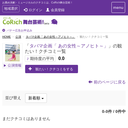
お薦め演劇・ミュージカルのクチコミは、CoRich舞台芸術！
T
menu
T
地域選択
ログイン
会員登録
o
o
g
g
g
g
l
l
バナー広告お申込み
e
e
HOME
公演
タバマ企画「 あの女性～アノヒト～」
観たい！クチコミ一覧
n
n
a
「
タバマ企画「 あの女性～アノヒト～」
」の観
a
v
たい！クチコミ一覧
i
v
g
♪
0.0
i
期待度の平均
a
g
公演情報
t
観たい！クチコミをする
a
i
t
o
n
i
前のページに戻る
o
n
並び替え
新着順
0-0件 / 0件中
まだクチコミはありません