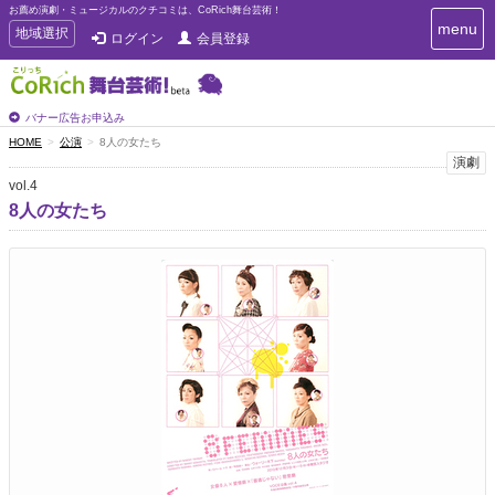
お薦め演劇・ミュージカルのクチコミは、CoRich舞台芸術！
T
menu
T
地域選択
ログイン
会員登録
o
o
g
g
g
g
l
l
バナー広告お申込み
e
e
HOME
公演
8人の女たち
n
n
演劇
a
a
v
vol.4
i
v
8人の女たち
g
i
a
g
t
a
i
t
o
n
i
o
n