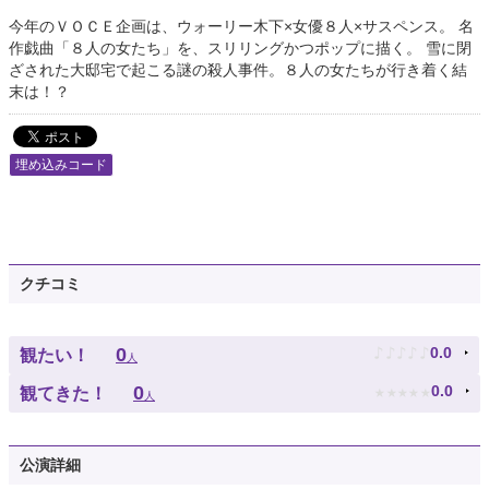
今年のＶＯＣＥ企画は、ウォーリー木下×女優８人×サスペンス。 名
作戯曲「８人の女たち」を、スリリングかつポップに描く。 雪に閉
ざされた大邸宅で起こる謎の殺人事件。８人の女たちが行き着く結
末は！？
埋め込みコード
クチコミ
♪
♪
♪
♪
♪
0
0.0
観たい！
人
★
★
★
★
★
0
0.0
観てきた！
人
公演詳細