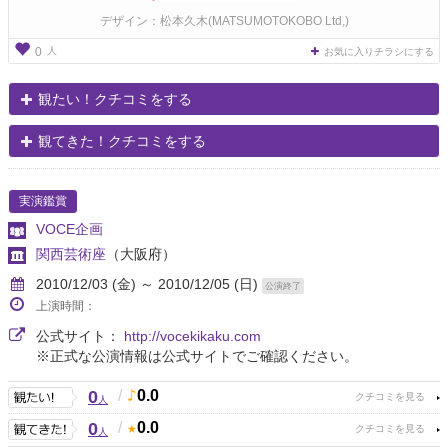
デザイン：松本久木(MATSUMOTOKOBO Ltd,)
人
0
お気に入りチラシにする
観たい！クチコミをする
観てきた！クチコミをする
実演鑑賞
VOCE企画
関西芸術座
（大阪府）
2010/12/03 (金) ～ 2010/12/05 (日)
公演終了
上演時間：
公式サイト：
http://vocekikaku.com
※正式な公演情報は公式サイトでご確認ください。
0
/
0.0
人
0
/
0.0
人