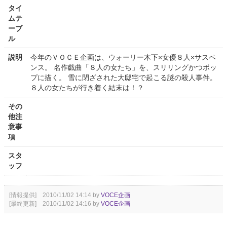
タイ
ムテ
ーブ
ル
説明
今年のＶＯＣＥ企画は、ウォーリー木下×女優８人×サスペ
ンス。 名作戯曲「８人の女たち」を、スリリングかつポッ
プに描く。 雪に閉ざされた大邸宅で起こる謎の殺人事件。
８人の女たちが行き着く結末は！？
その
他注
意事
項
スタ
ッフ
[情報提供] 2010/11/02 14:14 by
VOCE企画
[最終更新] 2010/11/02 14:16 by
VOCE企画