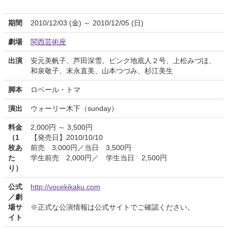
期間
2010/12/03 (金) ～ 2010/12/05 (日)
劇場
関西芸術座
出演
安元美帆子、芦田深雪、ピンク地底人２号、上松みづほ、
和泉敬子、末永直美、山本つづみ、杉江美生
脚本
ロベール・トマ
演出
ウォーリー木下（sunday）
料金
2,000円 ～ 3,500円
（1
【発売日】2010/10/10
枚あ
前売 3,000円／当日 3,500円
た
学生前売 2,000円／ 学生当日 2,500円
り）
公式
http://vocekikaku.com
／劇
場サ
※正式な公演情報は公式サイトでご確認ください。
イト