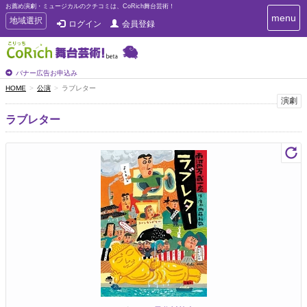
お薦め演劇・ミュージカルのクチコミは、CoRich舞台芸術！
T
menu
T
地域選択
ログイン
会員登録
o
o
g
g
g
g
l
l
バナー広告お申込み
e
e
HOME
公演
ラブレター
n
n
演劇
a
a
v
ラブレター
i
v
g
i
a
g
t
a
i
t
o
n
i
o
n