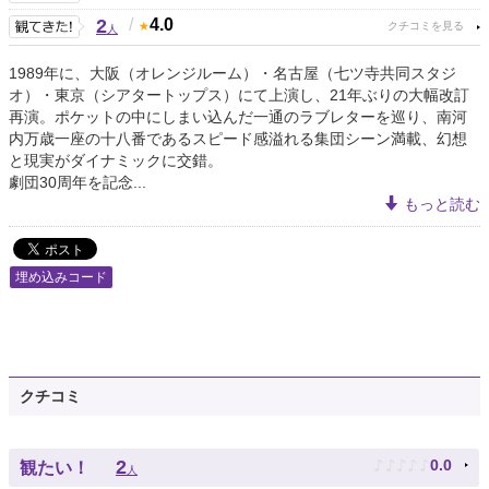
2
/
4.0
人
1989年に、大阪（オレンジルーム）・名古屋（七ツ寺共同スタジ
オ）・東京（シアタートップス）にて上演し、21年ぶりの大幅改訂
再演。ポケットの中にしまい込んだ一通のラブレターを巡り、南河
内万歳一座の十八番であるスピード感溢れる集団シーン満載、幻想
と現実がダイナミックに交錯。
劇団30周年を記念...
もっと読む
埋め込みコード
クチコミ
♪
♪
♪
♪
♪
2
0.0
観たい！
人