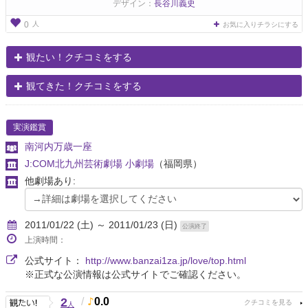
デザイン：
長谷川義史
人
0
お気に入りチラシにする
観たい！クチコミをする
観てきた！クチコミをする
実演鑑賞
南河内万歳一座
J:COM北九州芸術劇場 小劇場
（福岡県）
他劇場あり:
2011/01/22 (土) ～ 2011/01/23 (日)
公演終了
上演時間：
公式サイト：
http://www.banzai1za.jp/love/top.html
※正式な公演情報は公式サイトでご確認ください。
2
/
0.0
人