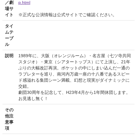
／劇
p.html
場サ
イト
※正式な公演情報は公式サイトでご確認ください。
タイ
ムテ
ーブ
ル
説明
1989年に、大阪（オレンジルーム）・名古屋（七ツ寺共同
スタジオ）・東京（シアタートップス）にて上演し、21年
ぶりの大幅改訂再演。ポケットの中にしまい込んだ一通の
ラブレターを巡り、南河内万歳一座の十八番であるスピー
ド感溢れる集団シーン満載、幻想と現実がダイナミックに
交錯。
劇団30周年を記念して、H23年4月から1年間休団します。
お見逃し無く！
その
他注
意事
項