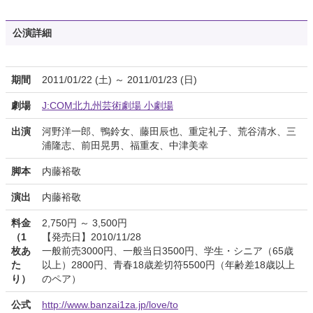
公演詳細
期間
2011/01/22 (土) ～ 2011/01/23 (日)
劇場
J:COM北九州芸術劇場 小劇場
出演
河野洋一郎、鴨鈴女、藤田辰也、重定礼子、荒谷清水、三
浦隆志、前田晃男、福重友、中津美幸
脚本
内藤裕敬
演出
内藤裕敬
料金
2,750円 ～ 3,500円
（1
【発売日】2010/11/28
枚あ
一般前売3000円、一般当日3500円、学生・シニア（65歳
た
以上）2800円、青春18歳差切符5500円（年齢差18歳以上
り）
のペア）
公式
http://www.banzai1za.jp/love/to