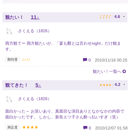
♪
♪
♪
♪
♪
11
4.6
観たい！
人
さくえる（1826）
両方観てー 両方観たいが、「宴も酣とは言わせnight」だけ観ま
す。
♪♪♪♪
期待度
0
2010/11/16 00:25
観たい！一覧へ
★
★
★
★
★
5
4.2
観てきた！
人
さくえる（1826）
面白かった～ お笑いあり、真面目な演目ありとなかなかの内容で
面白かったです。 しかし、新良エツ子さん酔っ払いすぎ（笑）
★★★★
満足度
0
2010/12/07 01:58