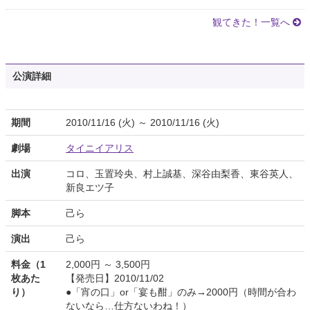
観てきた！一覧へ
公演詳細
期間
2010/11/16 (火) ～ 2010/11/16 (火)
劇場
タイニイアリス
出演
コロ、玉置玲央、村上誠基、深谷由梨香、東谷英人、
新良エツ子
脚本
己ら
演出
己ら
料金（1
2,000円 ～ 3,500円
枚あた
【発売日】2010/11/02
り）
●「宵の口」or「宴も酣」のみ→2000円（時間が合わ
ないなら…仕方ないわね！）