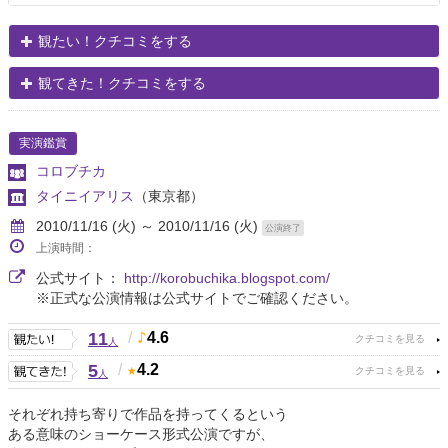
観たい！クチコミをする
観てきた！クチコミをする
実演鑑賞
コロブチカ
タイニイアリス
（東京都）
2010/11/16 (火) ～ 2010/11/16 (火)
公演終了
上演時間：
公式サイト：
http://korobuchika.blogspot.com/
※正式な公演情報は公式サイトでご確認ください。
11
/
4.6
人
5
/
4.2
人
それぞれ持ち寄りで作品を持ってくるという
ある意味のショーケース形式公演ですが、