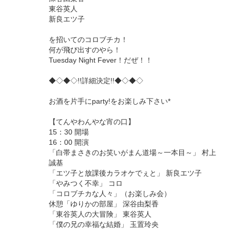
東谷英人
新良エツ子
を招いてのコロブチカ！
何が飛び出すのやら！
Tuesday Night Fever！だぜ！！
◆◇◆◇!!詳細決定!!◆◇◆◇
お酒を片手にparty!をお楽しみ下さい*
【てんやわんやな宵の口】
15：30 開場
16：00 開演
「白帯まさきのお笑いがまん道場～一本目～」 村上
誠基
「エツ子と放課後カラオケでぇと」 新良エツ子
「やみつく不幸」 コロ
「コロブチカな人々」（お楽しみ会）
休憩「ゆりかの部屋」 深谷由梨香
「東谷英人の大冒険」 東谷英人
「僕の兄の幸福な結婚」 玉置玲央