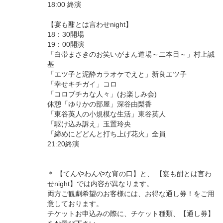
18:00 終演
【宴も酣とは言わせnight】
18：30開場
19：00開演
「白帯まさきのお笑いがまん道場～二本目～」村上誠
基
「エツ子と泥酔カラオケでえと」新良エツ子
「幸せキチガイ」コロ
「コロブチカな人々」(お楽しみ会)
休憩「ゆりかの部屋」深谷由梨香
「東谷英人の小規模な生活」東谷英人
「駆け込み訴え」玉置玲央
「締めにどどんと打ち上げ花火」全員
21:20終演
＊ 【てんやわんやな宵の口】と、 【宴も酣とは言わ
せnight】では内容が異なります。
両方ご観劇希望のお客様には、お得な通し券！をご用
意しております。
チケットお申込みの際に、チケット種類、【通し券】