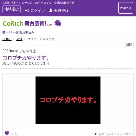
お薦め演劇・ミュージカルのクチコミは、CoRich舞台芸術！
T
menu
T
地域選択
ログイン
会員登録
o
o
g
g
g
g
l
l
バナー広告お申込み
e
e
HOME
公演
コロブチカやります。
n
n
演劇
a
a
v
2010年やっちゃうよ!!
i
v
コロブチカやります。
g
i
楽しい夜のはじまりはじまり
a
g
t
a
i
t
o
n
i
o
n
人
0
お気に入りチラシにする