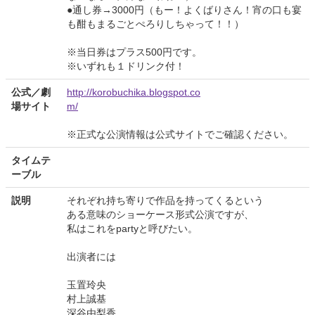
●通し券→3000円（もー！よくばりさん！宵の口も宴
も酣もまるごとぺろりしちゃって！！）
※当日券はプラス500円です。
※いずれも１ドリンク付！
公式／劇
http://korobuchika.blogspot.co
場サイト
m/
※正式な公演情報は公式サイトでご確認ください。
タイムテ
ーブル
説明
それぞれ持ち寄りで作品を持ってくるという
ある意味のショーケース形式公演ですが、
私はこれをpartyと呼びたい。
出演者には
玉置玲央
村上誠基
深谷由梨香