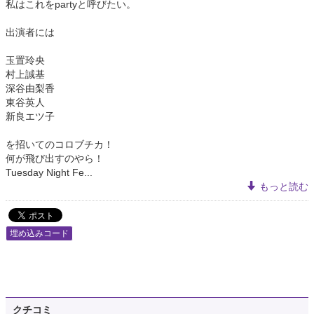
私はこれをpartyと呼びたい。
出演者には
玉置玲央
村上誠基
深谷由梨香
東谷英人
新良エツ子
を招いてのコロブチカ！
何が飛び出すのやら！
Tuesday Night Fe...
もっと読む
埋め込みコード
クチコミ