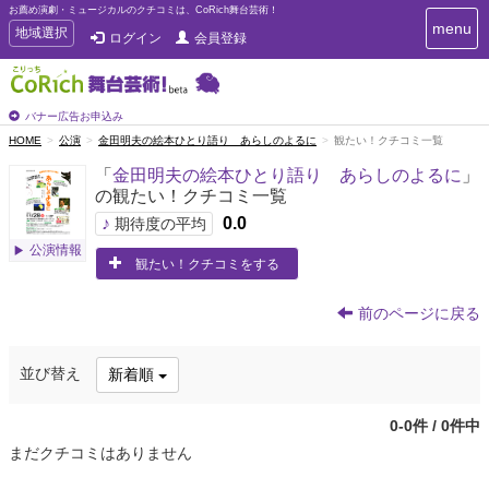
お薦め演劇・ミュージカルのクチコミは、CoRich舞台芸術！
T
menu
T
地域選択
ログイン
会員登録
o
o
g
g
g
g
l
l
バナー広告お申込み
e
e
HOME
公演
金田明夫の絵本ひとり語り あらしのよるに
観たい！クチコミ一覧
n
n
a
「
金田明夫の絵本ひとり語り あらしのよるに
」
a
v
の観たい！クチコミ一覧
i
v
g
♪
0.0
i
期待度の平均
a
g
公演情報
t
観たい！クチコミをする
a
i
t
o
n
i
前のページに戻る
o
n
並び替え
新着順
0-0件 / 0件中
まだクチコミはありません