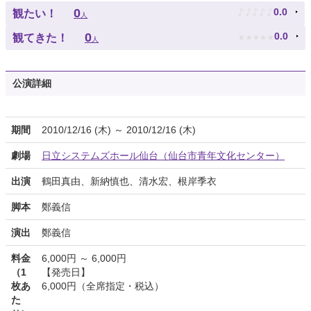
♪
♪
♪
♪
♪
0
0.0
観たい！
人
★
★
★
★
★
0
0.0
観てきた！
人
公演詳細
期間
2010/12/16 (木) ～ 2010/12/16 (木)
劇場
日立システムズホール仙台（仙台市青年文化センター）
出演
鶴田真由、新納慎也、清水宏、根岸季衣
脚本
鄭義信
演出
鄭義信
料金
6,000円 ～ 6,000円
（1
【発売日】
枚あ
6,000円（全席指定・税込）
た