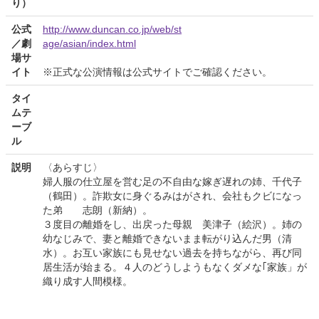
り）
公式
http://www.duncan.co.jp/web/st
／劇
age/asian/index.html
場サ
イト
※正式な公演情報は公式サイトでご確認ください。
タイ
ムテ
ーブ
ル
説明
〈あらすじ〉
婦人服の仕立屋を営む足の不自由な嫁ぎ遅れの姉、千代子
（鶴田）。詐欺女に身ぐるみはがされ、会社もクビになっ
た弟 志朗（新納）。
３度目の離婚をし、出戻った母親 美津子（絵沢）。姉の
幼なじみで、妻と離婚できないまま転がり込んだ男（清
水）。お互い家族にも見せない過去を持ちながら、再び同
居生活が始まる。４人のどうしようもなくダメな｢家族」が
織り成す人間模様。