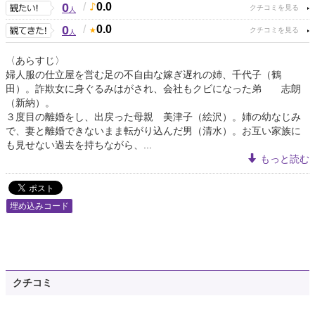
0
/
0.0
人
0
/
0.0
人
〈あらすじ〉
婦人服の仕立屋を営む足の不自由な嫁ぎ遅れの姉、千代子（鶴
田）。詐欺女に身ぐるみはがされ、会社もクビになった弟 志朗
（新納）。
３度目の離婚をし、出戻った母親 美津子（絵沢）。姉の幼なじみ
で、妻と離婚できないまま転がり込んだ男（清水）。お互い家族に
も見せない過去を持ちながら、...
もっと読む
埋め込みコード
クチコミ