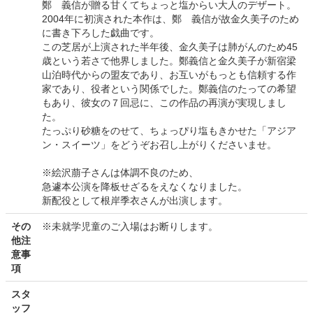
鄭 義信が贈る甘くてちょっと塩からい大人のデザート。
2004年に初演された本作は、鄭 義信が故金久美子のため
に書き下ろした戯曲です。
この芝居が上演された半年後、金久美子は肺がんのため45
歳という若さで他界しました。鄭義信と金久美子が新宿梁
山泊時代からの盟友であり、お互いがもっとも信頼する作
家であり、役者という関係でした。鄭義信のたっての希望
もあり、彼女の７回忌に、この作品の再演が実現しまし
た。
たっぷり砂糖をのせて、ちょっぴり塩もきかせた「アジア
ン・スイーツ」をどうぞお召し上がりくださいませ。
※絵沢萠子さんは体調不良のため、
急遽本公演を降板せざるをえなくなりました。
新配役として根岸季衣さんが出演します。
その
※未就学児童のご入場はお断りします。
他注
意事
項
スタ
ッフ