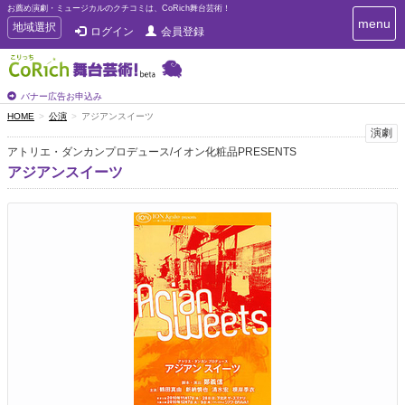
お薦め演劇・ミュージカルのクチコミは、CoRich舞台芸術！
T
menu
T
地域選択
ログイン
会員登録
o
o
g
g
g
g
l
l
バナー広告お申込み
e
e
HOME
公演
アジアンスイーツ
n
n
演劇
a
a
v
アトリエ・ダンカンプロデュース/イオン化粧品PRESENTS
i
v
アジアンスイーツ
g
i
a
g
t
a
i
t
o
n
i
o
n