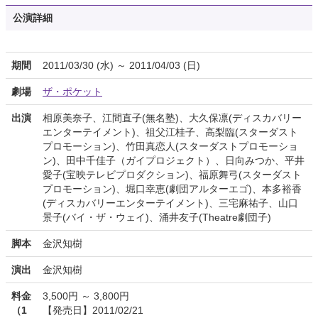
公演詳細
期間
2011/03/30 (水) ～ 2011/04/03 (日)
劇場
ザ・ポケット
出演
相原美奈子、江間直子(無名塾)、大久保凛(ディスカバリー
エンターテイメント)、祖父江桂子、高梨臨(スターダスト
プロモーション)、竹田真恋人(スターダストプロモーショ
ン)、田中千佳子（ガイプロジェクト）、日向みつか、平井
愛子(宝映テレビプロダクション)、福原舞弓(スターダスト
プロモーション)、堀口幸恵(劇団アルターエゴ)、本多裕香
(ディスカバリーエンターテイメント)、三宅麻祐子、山口
景子(バイ・ザ・ウェイ)、涌井友子(Theatre劇団子)
脚本
金沢知樹
演出
金沢知樹
料金
3,500円 ～ 3,800円
（1
【発売日】2011/02/21