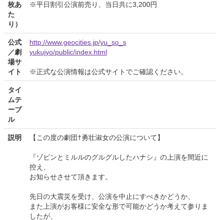
枚あ
※平日割引公演前売り、当日共に3,200円
た
り）
公式
http://www.geocities.jp/yu_so_s
／劇
yukujyo/public/index.html
場サ
イト
※正式な公演情報は公式サイトでご確認ください。
タイ
ムテ
ーブ
ル
説明
【この度の劇団†勇壮淑女の公演について】
『ゾビンとミルルのグルグルしたハナシ』の上演を間近に
控え、
お知らせさせて頂きます。
先日の大震災を受け、公演を中止にすべきかどうか、
また上演がお客様に安全な形で可能かどうか考えて参りま
したが、