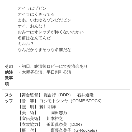
オイラはゾビン
オイラはくさってる
まあ、いわゆるゾンビだビン
オイ、おんな！
おみーはオレッチが怖くないのかい
名前はなんてんだ
ミルル？
なんだかうまそうな名前だな
その
・初日、終演後ロビーにて交流会あり
他注
・木曜昼公演、平日割引公演
意事
項
スタ
【舞台監督】 堀吉行（DDR） 石井道隆
ッフ
【音 響】 ヨシモトシンヤ（COME STOCK)
【照 明】 贄川明洋
【美 術】 岡田志乃
【宣伝美術】 川本裕之
【衣裳協力】 釜田眞奈美（DDR）
【振 付】 齋藤久美子（G-Rockets）