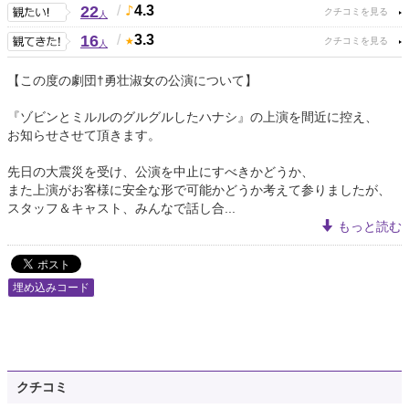
22
/
4.3
人
16
/
3.3
人
【この度の劇団†勇壮淑女の公演について】
『ゾビンとミルルのグルグルしたハナシ』の上演を間近に控え、
お知らせさせて頂きます。
先日の大震災を受け、公演を中止にすべきかどうか、
また上演がお客様に安全な形で可能かどうか考えて参りましたが、
スタッフ＆キャスト、みんなで話し合...
もっと読む
埋め込みコード
クチコミ