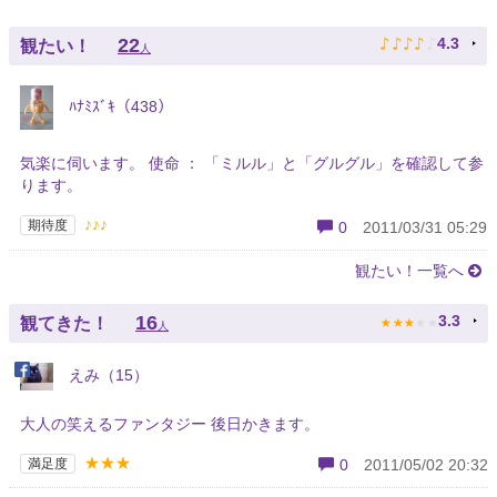
♪
♪
♪
♪
♪
22
4.3
観たい！
人
ﾊﾅﾐｽﾞｷ（438）
気楽に伺います。 使命 ： 「ミルル」と「グルグル」を確認して参
ります。
♪♪♪
期待度
0
2011/03/31 05:29
観たい！一覧へ
★
★
★
★
★
16
3.3
観てきた！
人
えみ（15）
大人の笑えるファンタジー 後日かきます。
★★★
満足度
0
2011/05/02 20:32