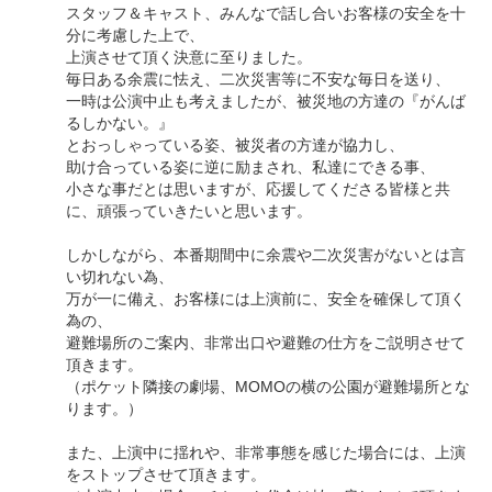
スタッフ＆キャスト、みんなで話し合いお客様の安全を十
分に考慮した上で、
上演させて頂く決意に至りました。
毎日ある余震に怯え、二次災害等に不安な毎日を送り、
一時は公演中止も考えましたが、被災地の方達の『がんば
るしかない。』
とおっしゃっている姿、被災者の方達が協力し、
助け合っている姿に逆に励まされ、私達にできる事、
小さな事だとは思いますが、応援してくださる皆様と共
に、頑張っていきたいと思います。
しかしながら、本番期間中に余震や二次災害がないとは言
い切れない為、
万が一に備え、お客様には上演前に、安全を確保して頂く
為の、
避難場所のご案内、非常出口や避難の仕方をご説明させて
頂きます。
（ポケット隣接の劇場、MOMOの横の公園が避難場所とな
ります。）
また、上演中に揺れや、非常事態を感じた場合には、上演
をストップさせて頂きます。