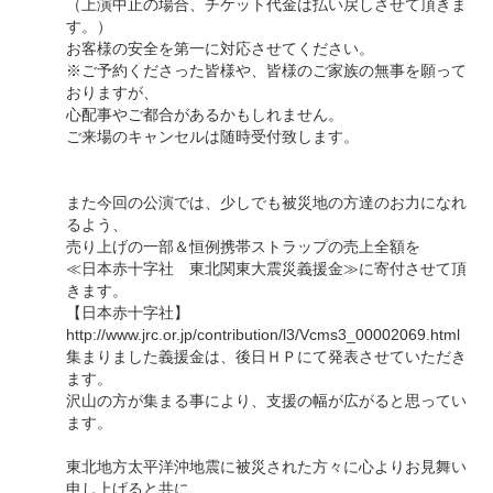
（上演中止の場合、チケット代金は払い戻しさせて頂きま
す。）
お客様の安全を第一に対応させてください。
※ご予約くださった皆様や、皆様のご家族の無事を願って
おりますが、
心配事やご都合があるかもしれません。
ご来場のキャンセルは随時受付致します。
また今回の公演では、少しでも被災地の方達のお力になれ
るよう、
売り上げの一部＆恒例携帯ストラップの売上全額を
≪日本赤十字社 東北関東大震災義援金≫に寄付させて頂
きます。
【日本赤十字社】
http://www.jrc.or.jp/contribution/l3/Vcms3_00002069.html
集まりました義援金は、後日ＨＰにて発表させていただき
ます。
沢山の方が集まる事により、支援の幅が広がると思ってい
ます。
東北地方太平洋沖地震に被災された方々に心よりお見舞い
申し上げると共に、