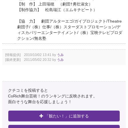
【制 作】 上田瑞穂 （劇団†勇壮淑女）
【制作協力】 松島瑞江（エムキチビート）
【協 力】 劇団アルターエゴ/ガイプロジェクト/Theatre
劇団子/（株）仕事/（株）スターダストプロモーション/デ
ィスカバリーエンターテイメント/（株）宝映テレビプロダ
クション/無名塾
[情報提供] 2010/10/02 13:41 by
うみ
[最終更新] 2011/05/02 20:32 by
うみ
クチコミを投稿すると
CoRich舞台芸術！のランキングに反映されます。
面白そうな舞台を応援しましょう！
「観たい！」に追加する