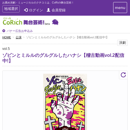
お薦め演劇・ミュージカルのクチコミは、CoRich舞台芸術！
T
menu
T
地域選択
ログイン
会員登録
o
o
g
g
g
g
l
l
バナー広告お申込み
e
e
HOME
公演
ゾビンとミルルのグルグルしたハナシ【稽古動画vol.2配信中!】
n
n
演劇
a
a
v
vol.5
i
v
ゾビンとミルルのグルグルしたハナシ【稽古動画vol.2配信
g
i
中!】
a
g
t
a
i
t
o
n
i
o
n