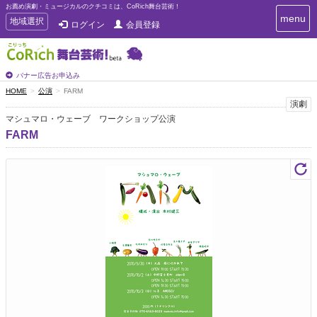
お薦め演劇・ミュージカルのクチコミは、CoRich舞台芸術！
T
menu
T
地域選択
ログイン
会員登録
o
o
g
g
g
g
l
l
バナー広告お申込み
e
e
HOME
公演
FARM
n
n
演劇
a
a
v
マシュマロ・ウェーブ ワークショップ公演
i
v
FARM
g
i
a
g
t
a
i
t
o
n
i
o
n