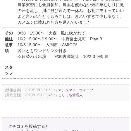
農業実習にも全員参加。農薬を使わない畑の草むしりに滝
の汗を流し、川に飛び込んで一休み。お礼にモギっていい
よと言われたとうもろこしは、きれいすぎて申し訳なく、
カメムシに喰われた方を選んでいました
その
9/30 19:30〜 大森・風に吹かれて
他注
10/2 15:00〜/19:00〜 中野富士見町・Plan B
意事
10/3 15:00〜 入間市・AMIGO!
項
各回ともワンドリンク付き
☆日替わり出演 9/30古澤龍児 10/2-3小橋 豊
スタ
ッフ
[情報提供] 2010/09/19 01:53 by
マシュマロ・ウェーブ
[最終更新] 2010/10/01 09:46 by
こりっち管理人
クチコミを投稿すると