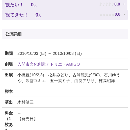
♪
♪
♪
♪
♪
0
0.0
観たい！
人
★
★
★
★
★
0
0.0
観てきた！
人
公演詳細
期間
2010/10/03 (日) ～ 2010/10/03 (日)
劇場
入間市文化創造アトリエ・AMIGO
出演
小橋豊(10/2,3)、松井みどり、古澤龍児(9/30)、石川ゆう
や、吹雪ユキエ、五十嵐ミナ、由良アリサ、穂高昭洋
脚本
演出
木村健三
料金
～
（1
【発売日】
枚あ