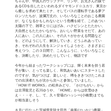
ちゃんや、中国人のウッファー、リンや、お兄さんの妹で
あるCDを出したといわれるダイヤモンド☆ユカリ、東京か
ら癒しを求めて来たミナ、そしてバスの運転手である夢ア
ロンソたちが、波瀾万丈の、いろいろなことのおこる農園
が、なくなるかもしれないという危機を経て、このあつい
太陽の下で、雑草とりにはげみ、ハクビシンとたたかい、
大自然ともたたかいながら、おいしい野菜をそだて、あの
人にあい、この人にあい、その人々がかかえる問題など
を、どのようにして、解決していき、どうふれあってい
き、それぞれの人生をエンジョイしようかと、さまざまに
考えつつ、この３日間で、こんなふうに、いろいろなこと
を、決断したり、決めたりしていく、物語です
今年から始まったワークショップには、輝く未来を担う若
手が集い、とっても楽しく、和気あいあいにスタートした
のですが、気がつけば、楽しいと、噂をききつけたこれま
での出演者たちが次から次へと参加していました。
「HOW IT WORKS」の松井みどり、「かけちがい」から
は古澤龍児と石川ゆうや、「HOME」からは吹雪ゆき
え・・・そ、し、て、久々登場のハッシー(小橋豊)までも
が相当楽しそう
８月に行なった茨城県常陸太田市「南風(はいかじ)農園」