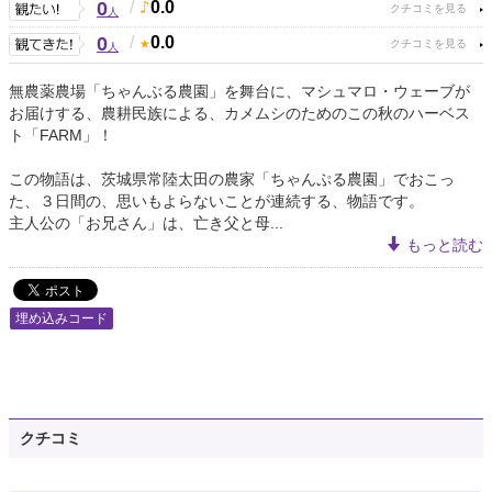
0
/
0.0
人
0
/
0.0
人
無農薬農場「ちゃんぶる農園」を舞台に、マシュマロ・ウェーブが
お届けする、農耕民族による、カメムシのためのこの秋のハーベス
ト「FARM」！
この物語は、茨城県常陸太田の農家「ちゃんぷる農園」でおこっ
た、３日間の、思いもよらないことが連続する、物語です。
主人公の「お兄さん」は、亡き父と母...
もっと読む
埋め込みコード
クチコミ