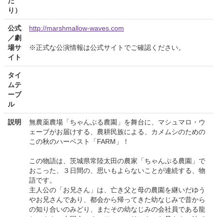
た
り）
公式
http://marshmallow-waves.com
／劇
場サ
※正式な公演情報は公式サイトでご確認ください。
イト
タイ
ムテ
ーブ
ル
説明
無農薬農場「ちゃんぶる農園」を舞台に、マシュマロ・ウ
ェーブがお届けする、農耕民族による、カメムシのための
この秋のハーベスト「FARM」！
この物語は、茨城県常陸太田の農家「ちゃんぷる農園」で
おこった、３日間の、思いもよらないことが連続する、物
語です。
主人公の「お兄さん」は、亡き父と母の農園を継いだゆう
やお兄さんであり、都会から帰ってきた幼なじみで昔から
の知り合いのみどり、またその幼なじみの会社員である龍