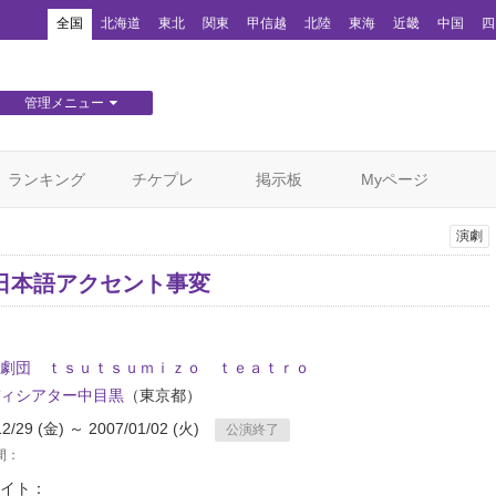
！
全国
北海道
東北
関東
甲信越
北陸
東海
近畿
中国
四
管理メニュー
団体WEBサイト管理
顧客管理
ランキング
チケプレ
掲示板
Myページ
演劇
日本語アクセント事変
劇団 ｔｓｕｔｓｕｍｉｚｏ ｔｅａｔｒｏ
ィシアター中目黒
（東京都）
12/29 (金) ～ 2007/01/02 (火)
公演終了
間：
イト：