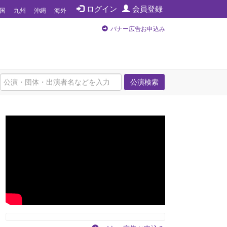
ログイン
会員登録
国
九州
沖縄
海外
バナー広告お申込み
公演検索