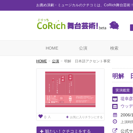
お薦め演劇・ミュージカルのクチコミは、CoRich舞台芸術
HOME
公演
検索
HOME
公演
明解 日本語アクセント事変
明解 
実演鑑賞
堤幸彦
ウッデ
2006/
人
0
お気に入りチラシにする
上演時
公式サ
観たい！クチコミをする