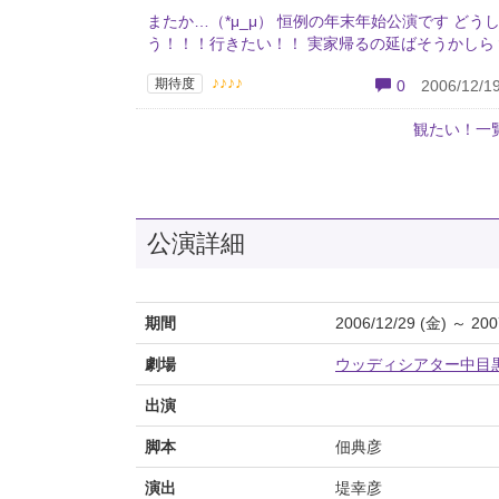
またか…（*μ_μ） 恒例の年末年始公演です どう
う！！！行きたい！！ 実家帰るの延ばそうかしら
♪♪♪♪
期待度
0
2006/12/19
観たい！一
公演詳細
期間
2006/12/29 (金) ～ 200
劇場
ウッディシアター中目
出演
脚本
佃典彦
演出
堤幸彦