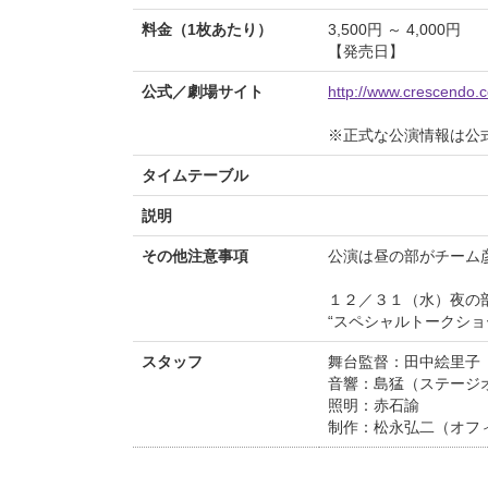
料金（1枚あたり）
3,500円 ～ 4,000円
【発売日】
公式／劇場サイト
http://www.crescendo.c
※正式な公演情報は公
タイムテーブル
説明
その他注意事項
公演は昼の部がチーム
１２／３１（水）夜の
“スペシャルトークシ
スタッフ
舞台監督：田中絵里子
音響：島猛（ステージ
照明：赤石諭
制作：松永弘二（オフ