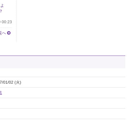
しよ
？
 00:23
覧へ
7/01/02 (火)
黒