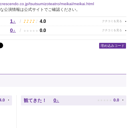
.crescendo.co.jp/tsutsumizoteatro/meikai/meikai.html
な公演情報は公式サイトでご確認ください。
1
♪
♪
♪
♪
♪
/
4.0
人
0
★
★
★
★
★
/
0.0
人
埋め込みコード
★
★
★
★
★
0
4.0
0.0
観てきた！
人