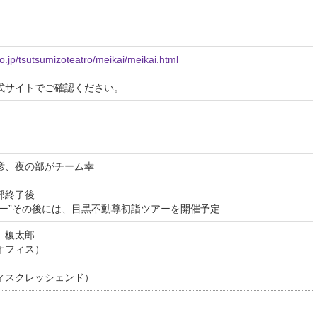
o.jp/tsutsumizoteatro/meikai/meikai.html
式サイトでご確認ください。
彦、夜の部がチーム幸
部終了後
ョー”その後には、目黒不動尊初詣ツアーを開催予定
 榎太郎
オフィス）
ィスクレッシェンド）