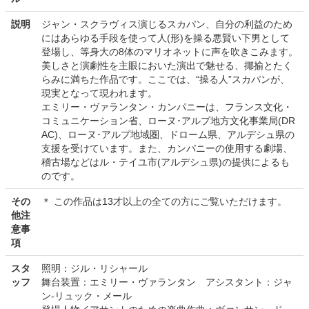
説明
ジャン・スクラヴィス演じるスカパン、自分の利益のため
にはあらゆる手段を使って人(形)を操る悪賢い下男として
登場し、等身大の8体のマリオネットに声を吹きこみます。
美しさと演劇性を主眼においた演出で魅せる、揶揄とたく
らみに満ちた作品です。ここでは、“操る人”スカパンが、
現実となって現われます。
エミリー・ヴァランタン・カンパニーは、フランス文化・
コミュニケーション省、ローヌ･アルプ地方文化事業局(DR
AC)、ローヌ･アルプ地域圏、ドローム県、アルデシュ県の
支援を受けています。また、カンパニーの使用する劇場、
稽古場などはル・テイユ市(アルデシュ県)の提供によるも
のです。
その
＊ この作品は13才以上の全ての方にご覧いただけます。
他注
意事
項
スタ
照明：ジル・リシャール
ッフ
舞台装置：エミリー・ヴァランタン アシスタント：ジャ
ン-リュック・メール