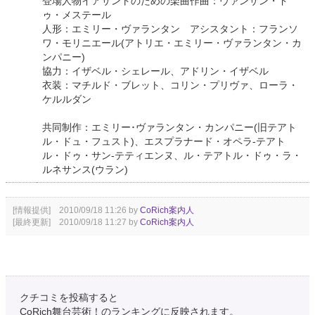
登場人物イアサントのための楽曲作曲：ヴァンサン・ド
ゥ・メステール
人形：エミリー・ヴァランタン アシスタント：フランソ
ワ・モリニエール(アトリエ・エミリー・ヴァランタン・カ
ンパニー)
協力：イザベル・シェレール、アドリン・イザベル
衣装：マチルド・ブレット、コリン・プリヴァ、ローラ・
ケルルダン
共同制作：エミリー･ヴァランタン・カンパニー(旧テアト
ル・ドュ・フュスト)、エスプラナード・オペラ-テアト
ル・ドゥ・サン-テティエンヌ、ル・テアトル・ドゥ・ラ・
ルネサンス(ウラン)
[情報提供] 2010/09/18 11:26 by
CoRich案内人
[最終更新] 2010/09/18 11:27 by
CoRich案内人
クチコミを投稿すると
CoRich舞台芸術！のランキングに反映されます。