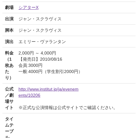
劇場
シアターX
出演
ジャン・スクラヴィス
脚本
ジャン・スクラヴィス
演出
エミリー・ヴァランタン
料金
2,000円 ～ 4,000円
（1
【発売日】2010/08/16
枚あ
会員:3000円
た
一般:4000円（学生割引2000円）
り）
公式
http://www.institut.jp/ja/evenem
／劇
ents/10206
場サ
イト
※正式な公演情報は公式サイトでご確認ください。
タイ
ムテ
ーブ
ル