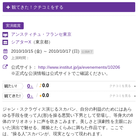
観てきた！クチコミをする
実演鑑賞
アンスティチュ・フランセ東京
シアターX
（東京都）
2010/10/15 (金) ～ 2010/10/17 (日)
公演終了
上演時間：
公式サイト：
http://www.institut.jp/ja/evenements/10206
※正式な公演情報は公式サイトでご確認ください。
0
/
0.0
人
0
/
0.0
人
ジャン・スクラヴィス演じるスカパン、自分の利益のためにはあら
ゆる手段を使って人(形)を操る悪賢い下男として登場し、等身大の8
体のマリオネットに声を吹きこみます。美しさと演劇性を主眼にお
いた演出で魅せる、揶揄とたくらみに満ちた作品です。ここで
は、“操る人”スカパンが、現実となって現われます。