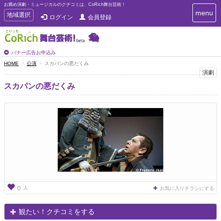
お薦め演劇・ミュージカルのクチコミは、CoRich舞台芸術！
T
menu
T
地域選択
ログイン
会員登録
o
o
g
g
g
g
l
l
バナー広告お申込み
e
e
HOME
公演
スカパンの悪だくみ
n
n
演劇
a
a
v
スカパンの悪だくみ
i
v
g
i
a
g
t
a
i
t
o
n
i
o
n
人
0
お気に入りチラシにする
観たい！クチコミをする