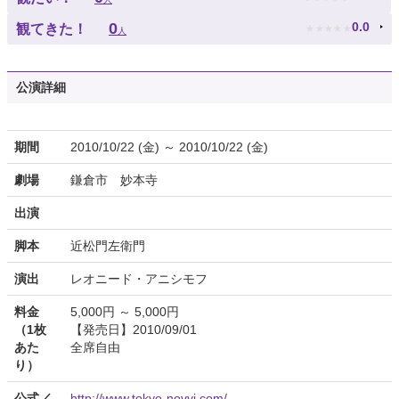
★
★
★
★
★
0
0.0
観てきた！
人
公演詳細
期間
2010/10/22 (金) ～ 2010/10/22 (金)
劇場
鎌倉市 妙本寺
出演
脚本
近松門左衛門
演出
レオニード・アニシモフ
料金
5,000円 ～ 5,000円
（1枚
【発売日】2010/09/01
あた
全席自由
り）
公式／
http://www.tokyo-novyi.com/