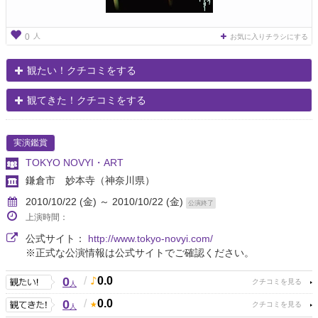
人
0
お気に入りチラシにする
観たい！クチコミをする
観てきた！クチコミをする
実演鑑賞
TOKYO NOVYI・ART
鎌倉市 妙本寺
（神奈川県）
2010/10/22 (金) ～ 2010/10/22 (金)
公演終了
上演時間：
公式サイト：
http://www.tokyo-novyi.com/
※正式な公演情報は公式サイトでご確認ください。
0
/
0.0
人
0
/
0.0
人