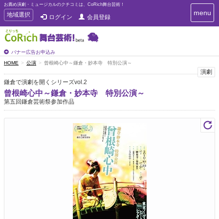
お薦め演劇・ミュージカルのクチコミは、CoRich舞台芸術！
T
menu
T
地域選択
ログイン
会員登録
o
o
g
g
g
g
l
l
バナー広告お申込み
e
e
HOME
公演
曾根崎心中～鎌倉・妙本寺 特別公演～
n
n
演劇
a
a
v
鎌倉で演劇を開くシリーズvol.2
i
v
曾根崎心中～鎌倉・妙本寺 特別公演～
g
i
第五回鎌倉芸術祭参加作品
a
g
t
a
i
t
o
n
i
o
n