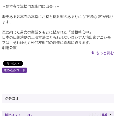
～妙本寺で近松門左衛門に出会う～
歴史ある妙本寺の本堂にお初と徳兵衛のあまりにも“純粋な愛”が甦り
ます。
恋に殉じた男女の実話をもとに描かれた「曾根崎心中」
日本の伝統演劇の上演方法にとらわれないロシア人演出家アニシモ
フは、それゆえ近松門左衛門の原作に直裁に迫ります。
劇場公演...
もっと読む
埋め込みコード
クチコミ
♪
♪
♪
♪
♪
0
0.0
観たい！
人