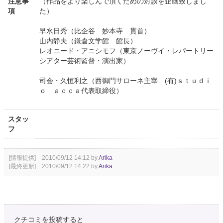
注意事
（作品をより楽しんで頂くための対談を企画致しまし
項
た）
早水日秀（比企谷 妙本寺 貫首）
山内静夫（鎌倉文学館 館長）
レオニード・アニシモフ（東京ノーヴイ・レパートリー
シアター芸術監督・演出家）
司会・久恒利之（西御門サローネ主宰 (有)ｓｔｕｄｉ
ｏ ａｃｃａ代表取締役）
スタッ
フ
[情報提供] 2010/09/12 14:12 by
Arika
[最終更新] 2010/09/12 14:22 by
Arika
クチコミを投稿すると