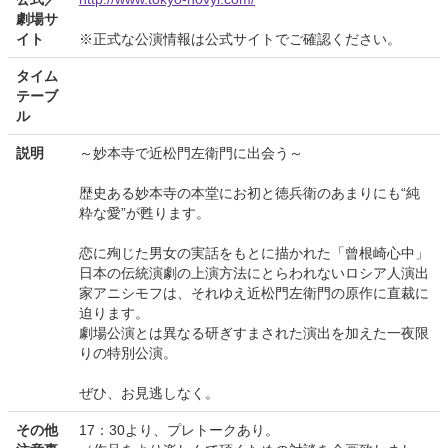
劇場サ
イト
※正式な公演情報は公式サイトでご確認ください。
タイム
テーブ
ル
説明
～妙本寺で近松門左衛門に出会う～
歴史ある妙本寺の本堂にお初と徳兵衛のあまりにも“純
粋な愛”が甦ります。
恋に殉じた男女の実話をもとに描かれた「曾根崎心中」
日本の伝統演劇の上演方法にとらわれないロシア人演出
家アニシモフは、それゆえ近松門左衛門の原作に直裁に
迫ります。
劇場公演とは異なる研ぎすまされた演出を加えた一夜限
りの特別公演。
ぜひ、お見逃しなく。
その他
17：30より、プレトークあり。