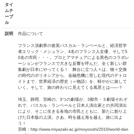
タイ
ムテ
ーブ
ル
説明
作品について
フランス演劇界の俊英パスカル・ランベールと、経済哲学
者エリック・メシュラン、4名のフランス人女優、そして5
0名の市民・・・。プロとアマチュアによる異色のコラボレ
ーションがフランスで大きな反響を呼んだ、全く新しい群
集劇が日本にやってくる！ 舞台に立つ人々は、物々交換
の時代のポリネシアから、金融危機に苦しむ現代のデトロ
イトまで、世界経済の歴史（＝物語）を、軽やかに旅して
いく。そして、旅の終わりに見えてくる風景とは――？
埼玉、静岡、宮崎の、3つの劇場が、3都市・３劇場それぞ
れで、パスカル・ランベールと日本人演出家との共同演出
により、そこに生きる各地の市民とともに、新たに創り上
げた日本版の上演。さあ、時を越え海を越え、旅に出よ
う！
宮崎：http://www.miyazaki-ac.jp/moyooshi/2010/world-dan