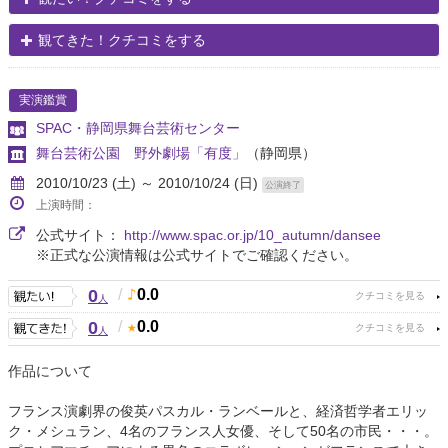
観てきた！クチコミをする
実演鑑賞
SPAC・静岡県舞台芸術センター
舞台芸術公園 野外劇場「有度」
（静岡県）
2010/10/23 (土) ～ 2010/10/24 (日)
公演終了
上演時間：
公式サイト：
http://www.spac.or.jp/10_autumn/dansee
※正式な公演情報は公式サイトでご確認ください。
0
/
0.0
人
0
/
0.0
人
作品について
フランス演劇界の俊英パスカル・ランベールと、経済哲学者エリッ
ク・メシュラン、4名のフランス人女優、そして50名の市民・・・。