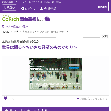
お薦め演劇・ミュージカルのクチコミは、CoRich舞台芸術！
T
menu
T
地域選択
ログイン
会員登録
o
o
g
g
g
g
l
l
バナー広告お申込み
e
e
HOME
公演
世界は踊る〜ちいさな経済のものがたり〜
n
n
演劇
a
a
v
県民参加体験創作劇場2010
i
v
世界は踊る〜ちいさな経済のものがたり〜
g
i
a
g
t
a
i
t
o
n
i
o
n
人
0
お気に入りチラシにする
観たい！クチコミをする