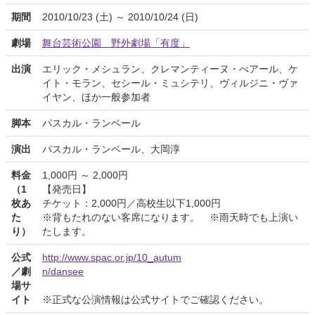
期間
2010/10/23 (土) ～ 2010/10/24 (日)
劇場
舞台芸術公園 野外劇場「有度」
出演
エリック・メシュラン、クレマンティーヌ・べアール、ケ
イト・モラン、セシール・ミュシテリ、ヴィルジニ・ヴァ
イヤン、ほか一般参加者
脚本
パスカル・ランベール
演出
パスカル・ランベール、大岡淳
料金
1,000円 ～ 2,000円
（1
【発売日】
枚あ
チケット：2,000円／高校生以下1,000円
た
※背もたれのない客席になります。 ※雨天時でも上演い
り）
たします。
公式
http://www.spac.or.jp/10_autum
／劇
n/dansee
場サ
イト
※正式な公演情報は公式サイトでご確認ください。