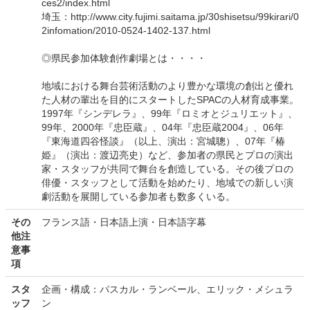
ces2/index.html
埼玉：http://www.city.fujimi.saitama.jp/30shisetsu/99kirari/0
2infomation/2010-0524-1402-137.html
◎県民参加体験創作劇場とは・・・・
地域における舞台芸術活動のより豊かな環境の創出と優れ
た人材の輩出を目的にスタートしたSPACの人材育成事業。
1997年『シンデレラ』、99年『ロミオとジュリエット』、
99年、2000年『忠臣蔵』、04年『忠臣蔵2004』、06年
『東海道四谷怪談』（以上、演出：宮城聰）、07年『椿
姫』（演出：渡辺亮史）など、参加者の県民とプロの演出
家・スタッフが共同で舞台を創造している。その後プロの
俳優・スタッフとして活動を始めたり、地域での新しい演
劇活動を展開している参加者も数多くいる。
その
フランス語・日本語上演・日本語字幕
他注
意事
項
スタ
企画・構成：パスカル・ランベール、エリック・メシュラ
ッフ
ン