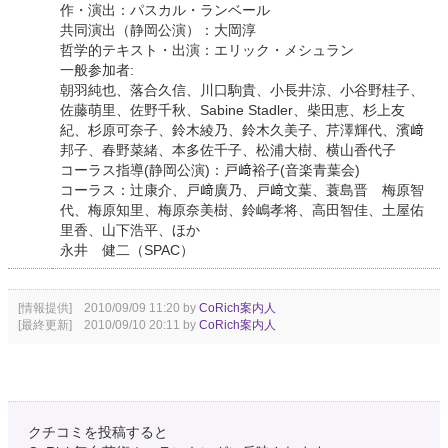
作・演出：パスカル・ランベール
共同演出（静岡公演）：大岡淳
哲学的テキスト・出演：エリック・メシュラン
一般参加者:
朝羽純也、落合久信、川口駒貴、小長井涼、小谷野桂子、
佐藤萌里、佐野千秋、Sabine Stadler、柴田恵、杉上友
紀、杉原可奈子、鈴木綾乃、鈴木久美子、芹澤輝代、濱﨑
邦子、春野菜緒、本多佐千子、松浦大樹、横山香代子
コーラス指導(静岡公演)：戸﨑裕子(音楽青葉会)
コーラス：辻康介、戸﨑廣乃、戸﨑文葉、蓑島晋 梅原智
代、梅原知里、梅原奈美樹、鈴嶋孝将、高田智佳、土屋佑
里香、山下浩平、ほか
永井 健二（SPAC）
[情報提供] 2010/09/09 11:20 by
CoRich案内人
[最終更新] 2010/09/10 20:11 by
CoRich案内人
クチコミを投稿すると