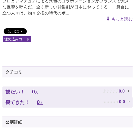
プロとアマチュアによる異色のコラボレーションがフランスで大き
な反響を呼んだ、全く新しい群集劇が日本にやってくる！ 舞台に
立つ人々は、物々交換の時代のポ...
もっと読む
埋め込みコード
クチコミ
♪
♪
♪
♪
♪
0
0.0
観たい！
人
★
★
★
★
★
0
0.0
観てきた！
人
公演詳細