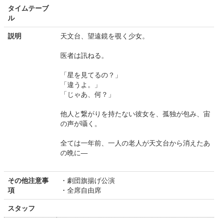
タイムテーブ
ル
説明
天文台、望遠鏡を覗く少女。
医者は訊ねる。
「星を見てるの？」
「違うよ。」
「じゃあ、何？」
他人と繋がりを持たない彼女を、孤独が包み、宙
の声が囁く。
全ては一年前、一人の老人が天文台から消えたあ
の晩に―
その他注意事
・劇団旗揚げ公演
項
・全席自由席
スタッフ