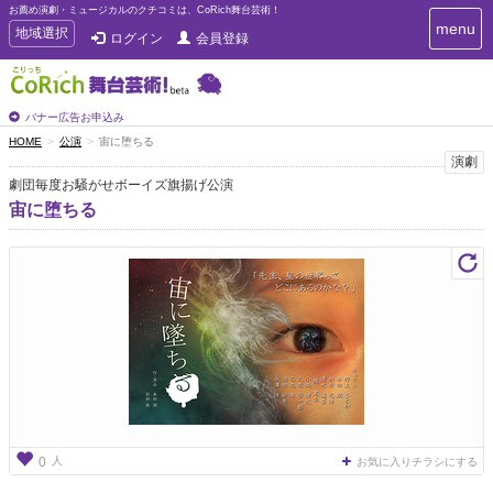
お薦め演劇・ミュージカルのクチコミは、CoRich舞台芸術！
T
menu
T
地域選択
ログイン
会員登録
o
o
g
g
g
g
l
l
バナー広告お申込み
e
e
HOME
公演
宙に堕ちる
n
n
演劇
a
a
v
劇団毎度お騒がせボーイズ旗揚げ公演
i
v
宙に堕ちる
g
i
a
g
t
a
i
t
o
n
i
o
n
人
0
お気に入りチラシにする