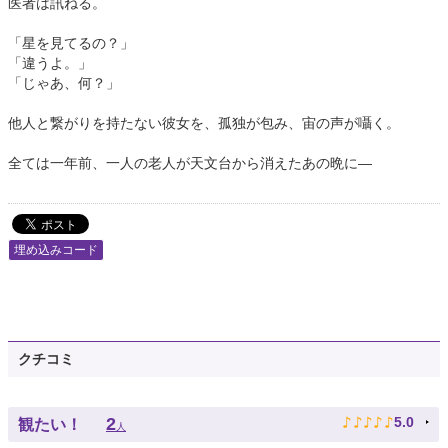
医者は訊ねる。
「星を見てるの？」
「違うよ。」
「じゃあ、何？」
他人と繋がりを持たない彼女を、孤独が包み、宙の声が囁く。
全ては一年前、一人の老人が天文台から消えたあの晩に―
埋め込みコード
クチコミ
♪
♪
♪
♪
♪
2
5.0
観たい！
人