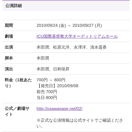
公演詳細
期間
2010/09/24 (金) ～ 2010/09/27 (月)
劇場
ICU国際基督教大学オーディトリアムホール
出演
本田潤、松原元洋、永澤洋、清水遥香
脚本
本田潤
演出
本田潤、日和俣昇
料金（1枚あた
700円 ～ 800円
り）
【発売日】2010/09/08
前売:700円
当日:800円
公式／劇場サ
http://osawagase.net/02/
イト
※正式な公演情報は公式サイトでご確認くださ
い。