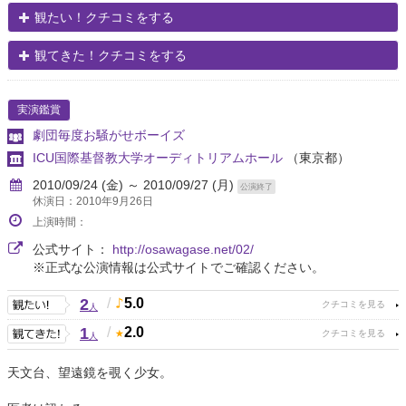
観たい！クチコミをする
観てきた！クチコミをする
実演鑑賞
劇団毎度お騒がせボーイズ
ICU国際基督教大学オーディトリアムホール
（東京都）
2010/09/24 (金) ～ 2010/09/27 (月)
公演終了
休演日：2010年9月26日
上演時間：
公式サイト：
http://osawagase.net/02/
※正式な公演情報は公式サイトでご確認ください。
2
/
5.0
人
1
/
2.0
人
天文台、望遠鏡を覗く少女。