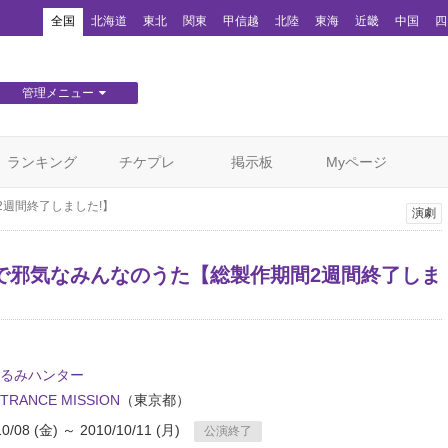
！
全国
北海道
東北
関東
甲信越
北陸
東海
近畿
中国
四
管理メニュー
団体WEBサイト管理
顧客管理
ランキング
チケプレ
掲示板
Myページ
週間終了しました!】
演劇
で邪気なみんなのうた【総製作期間2週間終了しま
るみハンター
RANCE MISSION
（東京都）
10/08 (金) ～ 2010/10/11 (月)
公演終了