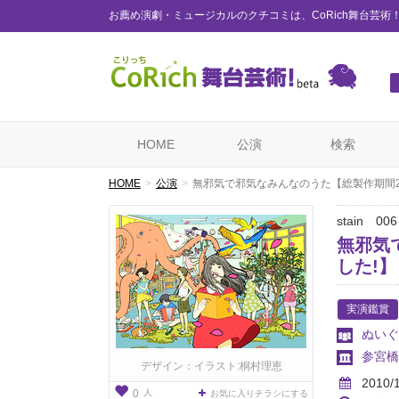
お薦め演劇・ミュージカルのクチコミは、CoRich舞台芸術
HOME
公演
検索
HOME
公演
無邪気で邪気なみんなのうた【総製作期間2
stain 006
無邪気
した!】
実演鑑賞
ぬいぐ
参宮橋T
デザイン：イラスト:桐村理恵
2010/
人
0
お気に入りチラシにする