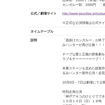
カンガルー割 1000円 
公式／劇場サイト
http://www.geocities.jp/nuig
※正式な公演情報は公式サ
タイムテーブル
説明
「底抜けカンガルー」が終了
みハンターが再び占拠！！！
チープな愛と正義の群集劇を
ラブ＆チーーーーーープ！！
本番ステージも含めた総製作
るみハンター新作公演！必見
10月6日・7日は劇場にて公
特別企画公演
「神戸アキコのひとりででき
１０月１０日（日）１８時