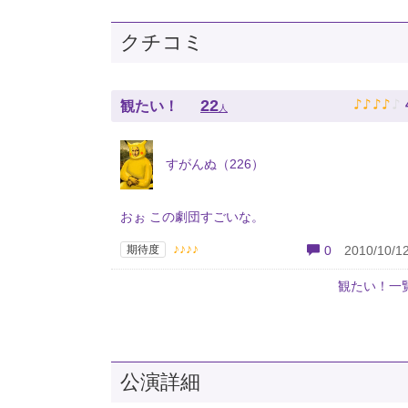
クチコミ
♪
♪
♪
♪
♪
22
観たい！
人
すがんぬ（226）
おぉ この劇団すごいな。
♪♪♪♪
期待度
0
2010/10/12
観たい！一
公演詳細