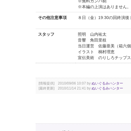
※無料カンパ制
※本編の上演はありません。
その他注意事項
８日（金）19:30の回終
スタッフ
照明 山内祐太
音響 角田里枝
当日運営 佐藤亜美（箱六個
イラスト 桐村理恵
宣伝美術 のりしろチップス
[情報提供] 2010/09/06 10:07 by
ぬいぐるみハンター
[最終更新] 2010/11/14 21:41 by
ぬいぐるみハンター