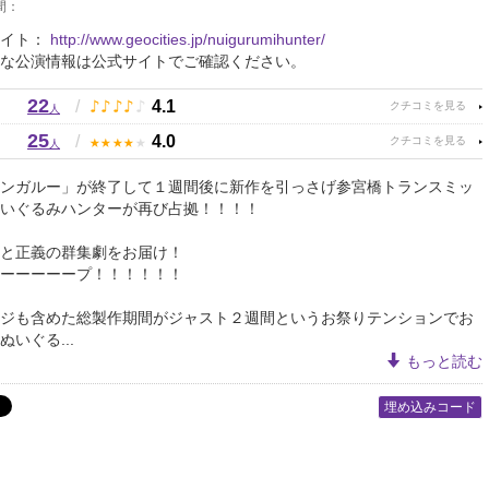
間：
サイト：
http://www.geocities.jp/nuigurumihunter/
な公演情報は公式サイトでご確認ください。
22
♪
♪
♪
♪
♪
/
4.1
人
25
★
★
★
★
★
/
4.0
人
ンガルー」が終了して１週間後に新作を引っさげ参宮橋トランスミッ
いぐるみハンターが再び占拠！！！！
と正義の群集劇をお届け！
ーーーーープ！！！！！！
ジも含めた総製作期間がジャスト２週間というお祭りテンションでお
いぐる...
もっと読む
埋め込みコード