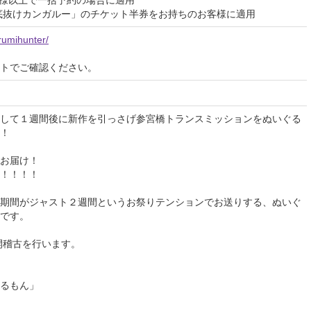
「底抜けカンガルー」のチケット半券をお持ちのお客様に適用
urumihunter/
イトでご確認ください。
して１週間後に新作を引っさげ参宮橋トランスミッションをぬいぐる
！
お届け！
！！！！
期間がジャスト２週間というお祭りテンションでお送りする、ぬいぐ
です。
開稽古を行います。
るもん」