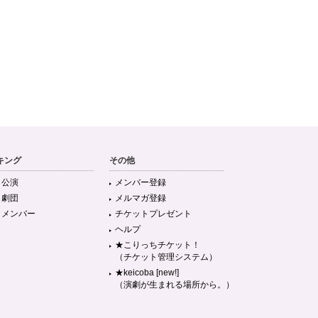
キング
その他
目公演
メンバー登録
目劇団
メルマガ登録
目メンバー
チケットプレゼント
ヘルプ
★こりっちチケット！
（チケット管理システム）
★keicoba [new!]
（演劇が生まれる場所から。）