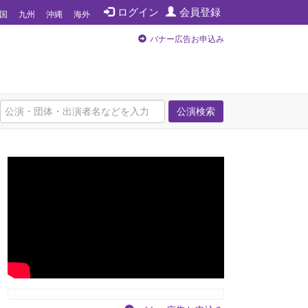
ログイン
会員登録
国
九州
沖縄
海外
バナー広告お申込み
公演検索