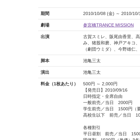
期間
2010/10/08 (金) ～ 2010/10/
劇場
参宮橋TRANCE MISSION
出演
古賀スミレ、阪尾由香里、高
み、猪股和磨、神戸アキコ、
（劇団ウミダ）、今野雄仁、
脚本
池亀三太
演出
池亀三太
料金（1枚あたり）
500円 ～ 2,000円
【発売日】2010/09/16
日時指定・全席自由
一般前売／当日 2000円
学生前売／当日 1500円（
高校生以下 前売／当日 1
各種割引
平日昼割 前売／当日 150
団体割 1500円（単価）3