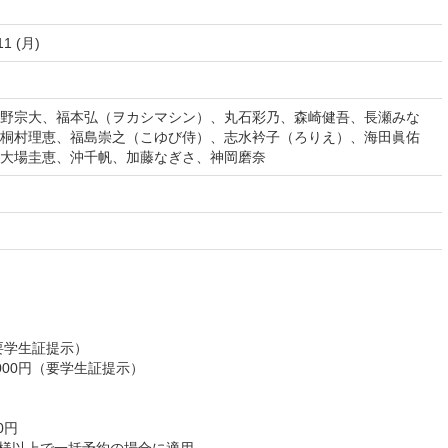
11 (月)
野宗大、福本弘（ヲカシマシン）、丸石彩乃、森崎健吾、長瀬みな
桐村理恵、福島崇之（こゆび侍）、志水衿子（ろりえ）、海田眞佑
大場圭恵、沖千帆、加藤なぎさ、神岡磨奈
要学生証提示）
000円（要学生証提示）
0円
名様以上で一括予約の場合に適用