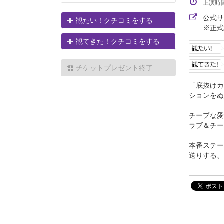
上演時
公式
観たい！クチコミをする
※正式
観てきた！クチコミをする
チケットプレゼント終了
「底抜けカ
ションをぬ
チープな愛
ラブ＆チー
本番ステー
送りする、ぬ