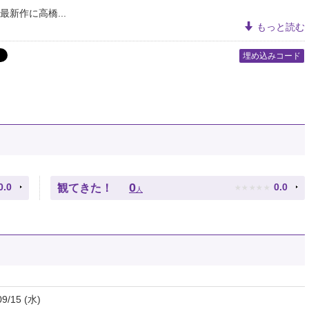
最新作に高橋...
もっと読む
埋め込みコード
★
★
★
★
★
0
0.0
0.0
観てきた！
人
09/15 (水)