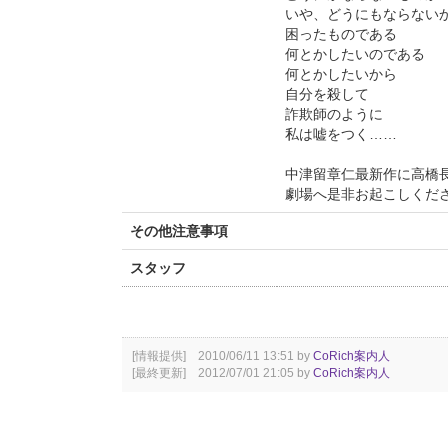
いや、どうにもならない
困ったものである
何とかしたいのである
何とかしたいから
自分を殺して
詐欺師のように
私は嘘をつく……
中津留章仁最新作に高橋
劇場へ是非お起こしくだ
その他注意事項
スタッフ
[情報提供] 2010/06/11 13:51 by
CoRich案内人
[最終更新] 2012/07/01 21:05 by
CoRich案内人