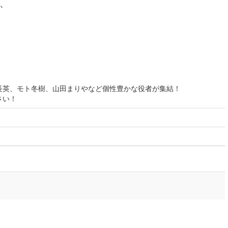
か
長英、モト冬樹、山田まりやなど個性豊かな役者が集結！
さい！