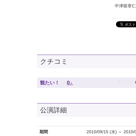
中津留章仁
クチコミ
♪
♪
♪
♪
♪
0
観たい！
人
公演詳細
期間
2010/09/15 (水) ～ 2010/