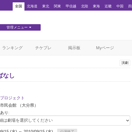
！
全国
北海道
東北
関東
甲信越
北陸
東海
近畿
中国
四
管理メニュー
団体WEBサイト管理
顧客管理
ランキング
チケプレ
掲示板
Myページ
演劇
ばなし
プロジェクト
見市民会館
（大分県）
あり:
09/15 (水) ～ 2010/09/15 (水)
公演終了