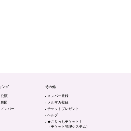
キング
その他
目公演
メンバー登録
目劇団
メルマガ登録
目メンバー
チケットプレゼント
ヘルプ
★こりっちチケット！
（チケット管理システム）