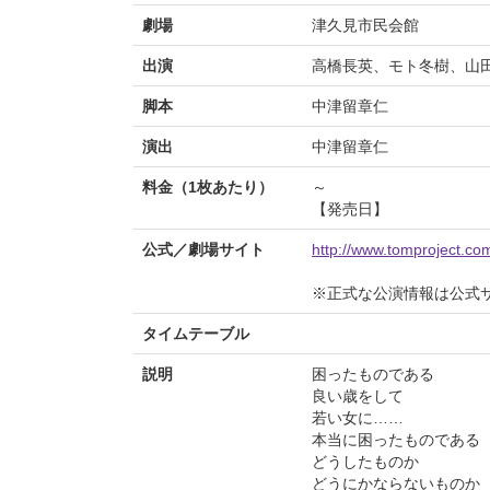
劇場
津久見市民会館
出演
高橋長英、モト冬樹、山
脚本
中津留章仁
演出
中津留章仁
料金（1枚あたり）
～
【発売日】
公式／劇場サイト
http://www.tomproject.co
※正式な公演情報は公式
タイムテーブル
説明
困ったものである
良い歳をして
若い女に……
本当に困ったものである
どうしたものか
どうにかならないものか