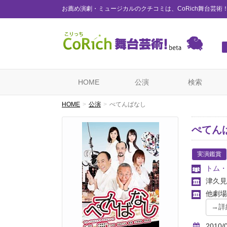
お薦め演劇・ミュージカルのクチコミは、CoRich舞台芸術
HOME
公演
検索
HOME
公演
ぺてんばなし
ぺてん
実演鑑賞
トム・
津久
他劇場
2010/