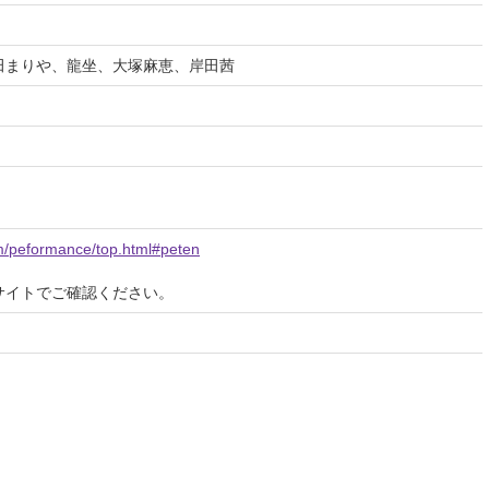
田まりや、龍坐、大塚麻恵、岸田茜
m/peformance/top.html#peten
サイトでご確認ください。