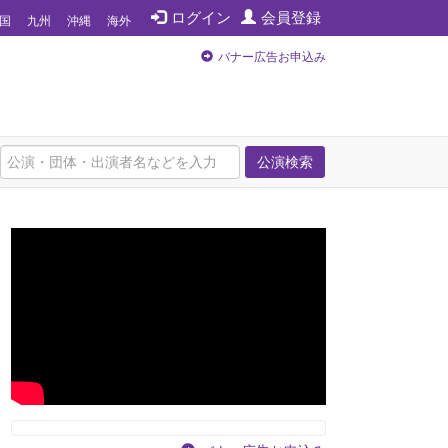
ログイン
会員登録
国
九州
沖縄
海外
バナー広告お申込み
公演検索