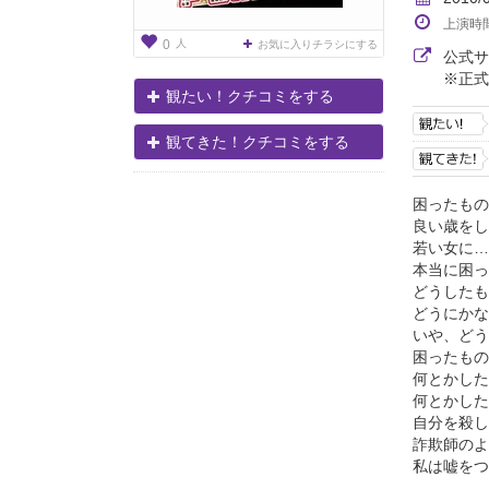
上演時
人
0
お気に入りチラシにする
公式
※正式
観たい！クチコミをする
観てきた！クチコミをする
困ったもの
良い歳をし
若い女に…
本当に困っ
どうしたも
どうにかな
いや、どう
困ったもの
何とかした
何とかした
自分を殺し
詐欺師のよ
私は嘘をつ