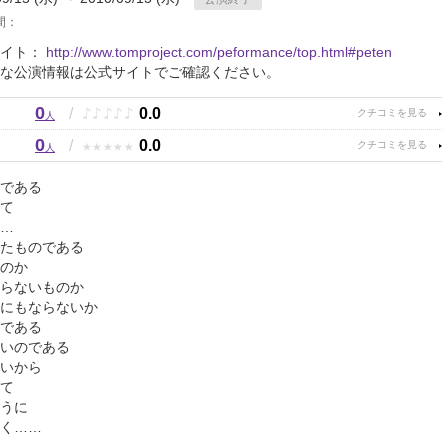
間：
サイト：
http://www.tomproject.com/peformance/top.html#peten
な公演情報は公式サイトでご確認ください。
0
♪
♪
♪
♪
♪
/
0.0
人
0
★
★
★
★
★
/
0.0
人
である
て
…
たものである
のか
らないものか
にもならないか
である
いのである
いから
て
うに
く……