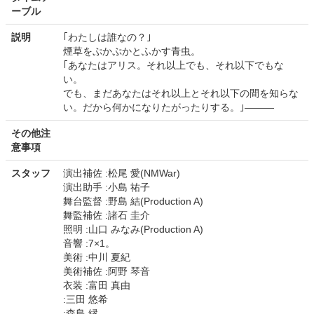
ーブル
説明
｢わたしは誰なの？｣
煙草をぷかぷかとふかす青虫。
｢あなたはアリス。それ以上でも、それ以下でもな
い。
でも、まだあなたはそれ以上とそれ以下の間を知らな
い。だから何かになりたがったりする。｣―――
その他注
意事項
スタッフ
演出補佐 :松尾 愛(NMWar)
演出助手 :小島 祐子
舞台監督 :野島 結(Production A)
舞監補佐 :諸石 圭介
照明 :山口 みなみ(Production A)
音響 :7×1。
美術 :中川 夏紀
美術補佐 :阿野 琴音
衣装 :富田 真由
:三田 悠希
:森島 縁