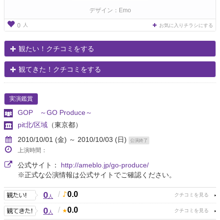
デザイン：Emo
人
0
お気に入りチラシにする
観たい！クチコミをする
観てきた！クチコミをする
実演鑑賞
GOP ～GO Produce～
pit北/区域
（東京都）
2010/10/01 (金) ～ 2010/10/03 (日)
公演終了
上演時間：
公式サイト：
http://ameblo.jp/go-produce/
※正式な公演情報は公式サイトでご確認ください。
0
/
0.0
人
0
/
0.0
人