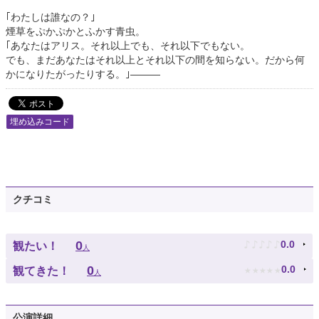
｢わたしは誰なの？｣
煙草をぷかぷかとふかす青虫。
｢あなたはアリス。それ以上でも、それ以下でもない。
でも、まだあなたはそれ以上とそれ以下の間を知らない。だから何
かになりたがったりする。｣―――
埋め込みコード
クチコミ
♪
♪
♪
♪
♪
0
0.0
観たい！
人
★
★
★
★
★
0
0.0
観てきた！
人
公演詳細