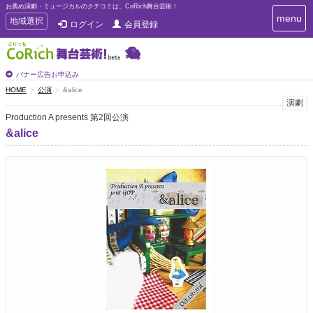
お薦め演劇・ミュージカルのクチコミは、CoRich舞台芸術！
T
menu
T
地域選択
ログイン
会員登録
o
o
g
g
g
g
l
l
バナー広告お申込み
e
e
HOME
公演
&alice
n
n
演劇
a
a
v
Production A presents 第2回公演
i
v
&alice
g
i
a
g
t
a
i
t
o
n
i
o
n