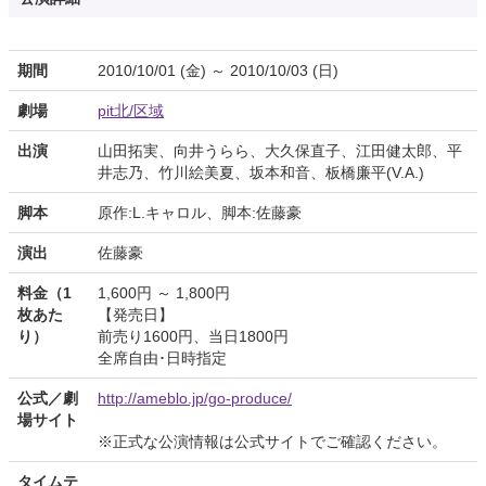
期間
2010/10/01 (金) ～ 2010/10/03 (日)
劇場
pit北/区域
出演
山田拓実、向井うらら、大久保直子、江田健太郎、平
井志乃、竹川絵美夏、坂本和音、板橋廉平(V.A.)
脚本
原作:L.キャロル、脚本:佐藤豪
演出
佐藤豪
料金（1
1,600円 ～ 1,800円
枚あた
【発売日】
り）
前売り1600円、当日1800円
全席自由･日時指定
公式／劇
http://ameblo.jp/go-produce/
場サイト
※正式な公演情報は公式サイトでご確認ください。
タイムテ