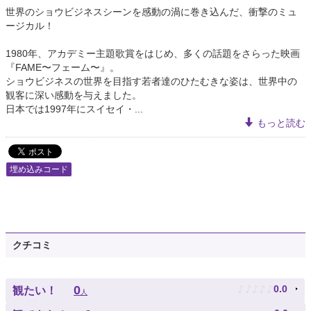
世界のショウビジネスシーンを感動の渦に巻き込んだ、衝撃のミュ
ージカル！
1980年、アカデミー主題歌賞をはじめ、多くの話題をさらった映画
『FAME〜フェーム〜』。
ショウビジネスの世界を目指す若者達のひたむきな姿は、世界中の
観客に深い感動を与えました。
日本では1997年にスイセイ・...
もっと読む
埋め込みコード
クチコミ
♪
♪
♪
♪
♪
0
0.0
観たい！
人