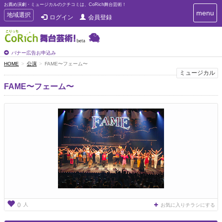
お薦め演劇・ミュージカルのクチコミは、CoRich舞台芸術！
T
menu
T
地域選択
ログイン
会員登録
o
o
g
g
g
g
l
l
バナー広告お申込み
e
e
HOME
公演
FAME〜フェーム〜
n
n
ミュージカル
a
a
v
FAME〜フェーム〜
i
v
g
i
a
g
t
a
i
t
o
n
i
o
n
人
0
お気に入りチラシにする