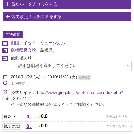
観たい！クチコミをする
観てきた！クチコミをする
実演鑑賞
劇団スイセイ・ミュージカル
島根県民会館
（島根県）
他劇場あり:
2010/11/23 (火) ～ 2010/11/23 (火)
公演終了
上演時間：
公式サイト：
http://www.gingeki.jp/performance/index.php?
date=201011
※正式な公演情報は公式サイトでご確認ください。
0
/
0.0
人
0
/
0.0
人