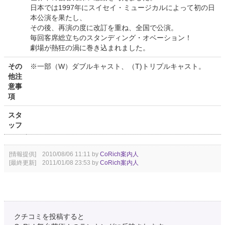
日本では1997年にスイセイ・ミュージカルによって初の日
本公演を果たし、
その後、再演の度に改訂を重ね、全国で公演。
毎回客席総立ちのスタンディング・オベーション！
劇場が熱狂の渦に巻き込まれました。
その
※一部（W）ダブルキャスト、（T)トリプルキャスト。
他注
意事
項
スタ
ッフ
[情報提供] 2010/08/06 11:11 by
CoRich案内人
[最終更新] 2011/01/08 23:53 by
CoRich案内人
クチコミを投稿すると