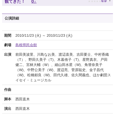
★
★
★
★
★
0
0.0
観てきた！
人
公演詳細
期間
2010/11/23 (火) ～ 2010/11/23 (火)
劇場
島根県民会館
出演
前田美波里、川島なお美、渡辺直美、吉田要士、中村香織
（T）、野田久美子（T)、木暮侑子（T)、星野真衣、戸田
健二、宮林大輔（W）、細山田水星（W)、角替奈美子
（W)、中野公美子（W)、渡辺亮、菅原聡史、金子昌代
（W)、松橋頼良（W)、田代久雄、佐久間義也、ほか劇団ス
イセイ・ミュージカル
作曲
脚本
西田直木
演出
西田直木