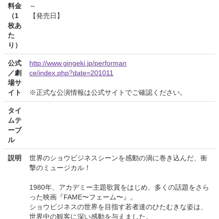
料金
～
（1
【発売日】
枚あ
た
り）
公式
http://www.gingeki.jp/performan
／劇
ce/index.php?date=201011
場サ
イト
※正式な公演情報は公式サイトでご確認ください。
タイ
ムテ
ーブ
ル
説明
世界のショウビジネスシーンを感動の渦に巻き込んだ、衝
撃のミュージカル！
1980年、アカデミー主題歌賞をはじめ、多くの話題をさら
った映画『FAME〜フェーム〜』。
ショウビジネスの世界を目指す若者達のひたむきな姿は、
世界中の観客に深い感動を与えました。