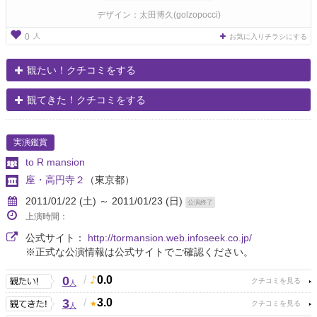
デザイン：太田博久(golzopocci)
人
0
お気に入りチラシにする
観たい！クチコミをする
観てきた！クチコミをする
実演鑑賞
to R mansion
座・高円寺２
（東京都）
2011/01/22 (土) ～ 2011/01/23 (日)
公演終了
上演時間：
公式サイト：
http://tormansion.web.infoseek.co.jp/
※正式な公演情報は公式サイトでご確認ください。
0
/
0.0
人
3
/
3.0
人