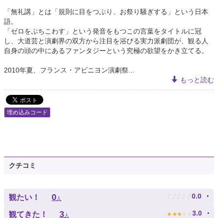
「無礼講」とは「規則に目をつぶり、お祭り騒ぎする」という日本
語。
「ゼロをぶちこわす」という発音をもつこの言葉をタイトルに冠
し、大道芸と演劇界の双方から注目を浴びる実力派劇団が、観る人
自身の頭の中にあるファンタジーという究極の欲望をかき立てる。
2010年夏、フランス・アビニヨン演劇祭...
もっと読む
埋め込みコード
クチコミ
♪
♪
♪
♪
♪
0
0.0
観たい！
人
★
★
★
★
★
3
3.0
観てきた！
人