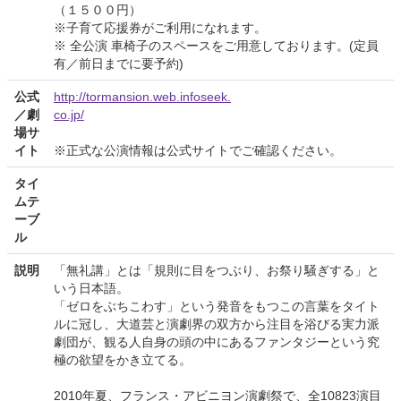
（１５００円）
※子育て応援券がご利用になれます。
※ 全公演 車椅子のスペースをご用意しております。(定員
有／前日までに要予約)
公式
http://tormansion.web.infoseek.
／劇
co.jp/
場サ
イト
※正式な公演情報は公式サイトでご確認ください。
タイ
ムテ
ーブ
ル
説明
「無礼講」とは「規則に目をつぶり、お祭り騒ぎする」と
いう日本語。
「ゼロをぶちこわす」という発音をもつこの言葉をタイト
ルに冠し、大道芸と演劇界の双方から注目を浴びる実力派
劇団が、観る人自身の頭の中にあるファンタジーという究
極の欲望をかき立てる。
2010年夏、フランス・アビニヨン演劇祭で、全10823演目