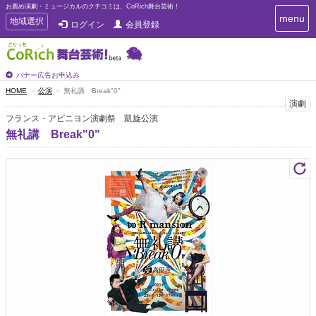
お薦め演劇・ミュージカルのクチコミは、CoRich舞台芸術！
T
menu
T
地域選択
ログイン
会員登録
o
o
g
g
g
g
l
l
バナー広告お申込み
e
e
HOME
公演
無礼講 Break"0"
n
n
演劇
a
a
v
フランス・アビニヨン演劇祭 凱旋公演
i
v
無礼講 Break"0"
g
i
a
g
t
a
i
t
o
n
i
o
n