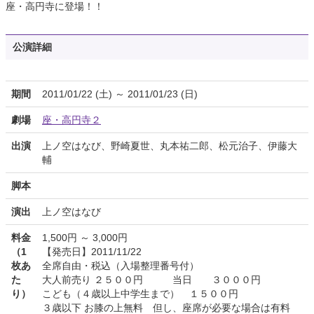
座・高円寺に登場！！
公演詳細
期間
2011/01/22 (土) ～ 2011/01/23 (日)
劇場
座・高円寺２
出演
上ノ空はなび、野崎夏世、丸本祐二郎、松元治子、伊藤大
輔
脚本
演出
上ノ空はなび
料金
1,500円 ～ 3,000円
（1
【発売日】2011/11/22
枚あ
全席自由・税込（入場整理番号付）
た
大人前売り ２５００円 当日 ３０００円
り）
こども（４歳以上中学生まで） １５００円
３歳以下 お膝の上無料 但し、座席が必要な場合は有料