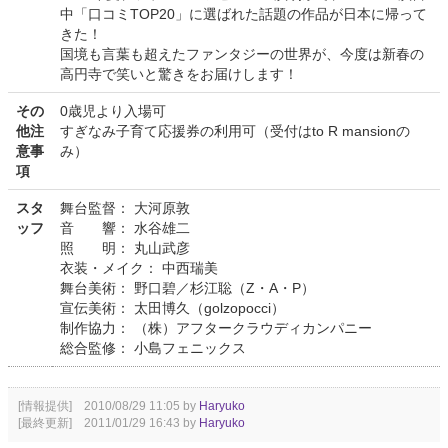
中「口コミTOP20」に選ばれた話題の作品が日本に帰って
きた！
国境も言葉も超えたファンタジーの世界が、今度は新春の
高円寺で笑いと驚きをお届けします！
その
0歳児より入場可
他注
すぎなみ子育て応援券の利用可（受付はto R mansionの
意事
み）
項
スタ
舞台監督： 大河原敦
ッフ
音 響： 水谷雄二
照 明： 丸山武彦
衣装・メイク： 中西瑞美
舞台美術： 野口碧／杉江聡（Z・A・P）
宣伝美術： 太田博久（golzopocci）
制作協力： （株）アフタークラウディカンパニー
総合監修： 小島フェニックス
[情報提供] 2010/08/29 11:05 by
Haryuko
[最終更新] 2011/01/29 16:43 by
Haryuko