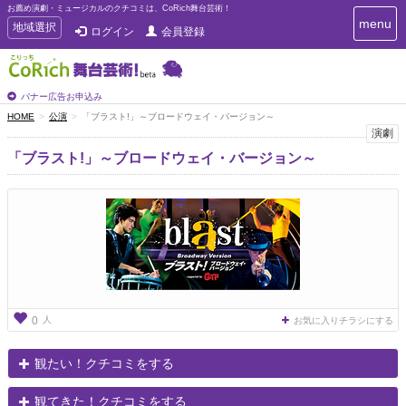
お薦め演劇・ミュージカルのクチコミは、CoRich舞台芸術！
T
menu
T
地域選択
ログイン
会員登録
o
o
g
g
g
g
l
l
バナー広告お申込み
e
e
HOME
公演
「ブラスト!」～ブロードウェイ・バージョン～
n
n
演劇
a
a
v
「ブラスト!」～ブロードウェイ・バージョン～
i
v
g
i
a
g
t
a
i
t
o
n
i
o
n
人
0
お気に入りチラシにする
観たい！クチコミをする
観てきた！クチコミをする