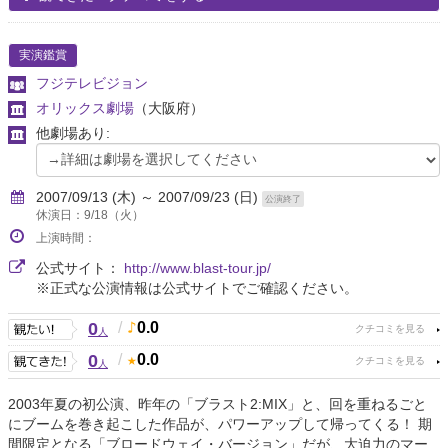
実演鑑賞
フジテレビジョン
オリックス劇場
（大阪府）
他劇場あり:
2007/09/13 (木) ～ 2007/09/23 (日)
公演終了
休演日：9/18（火）
上演時間：
公式サイト：
http://www.blast-tour.jp/
※正式な公演情報は公式サイトでご確認ください。
0
/
0.0
人
0
/
0.0
人
2003年夏の初公演、昨年の「ブラスト2:MIX」と、回を重ねるごと
にブームを巻き起こした作品が、パワーアップして帰ってくる！ 期
間限定となる「ブロードウェイ・バージョン」だが、大迫力のマー