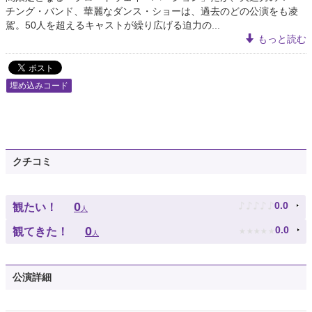
チング・バンド、華麗なダンス・ショーは、過去のどの公演をも凌
駕。50人を超えるキャストが繰り広げる迫力の...
もっと読む
埋め込みコード
クチコミ
♪
♪
♪
♪
♪
0
0.0
観たい！
人
★
★
★
★
★
0
0.0
観てきた！
人
公演詳細