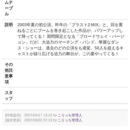
ムテ
ーブ
ル
説明
2003年夏の初公演、昨年の「ブラスト2:MIX」と、回を重
ねるごとにブームを巻き起こした作品が、パワーアップし
て帰ってくる！ 期間限定となる「ブロードウェイ・バージ
ョン」だが、大迫力のマーチング・バンド、華麗なダン
ス・ショーは、過去のどの公演をも凌駕。50人を超えるキ
ャストが繰り広げる迫力の舞台が、この夏やってくる！
その
他注
意事
項
スタ
ッフ
[情報提供] 2007/04/17 13:10 by
こりっち管理人
[最終更新] 2007/09/02 07:19 by
こりっち管理人