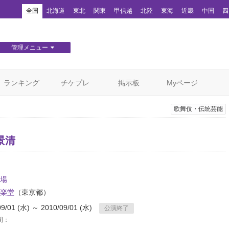
！
全国
北海道
東北
関東
甲信越
北陸
東海
近畿
中国
四
管理メニュー
団体WEBサイト管理
顧客管理
ランキング
チケプレ
掲示板
Myページ
歌舞伎・伝統芸能
景清
場
楽堂
（東京都）
09/01 (水) ～ 2010/09/01 (水)
公演終了
間：