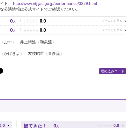
サイト：
http://www.ntj.jac.go.jp/performance/3229.html
な公演情報は公式サイトでご確認ください。
0
♪
♪
♪
♪
♪
/
0.0
人
0
★
★
★
★
★
/
0.0
人
（ぶす） 井上靖浩（和泉流）
（かげきよ） 友枝昭世（喜多流）
埋め込みコード
★
★
★
★
★
0
0.0
0.0
観てきた！
人