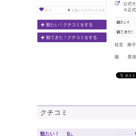
公式
※正式
人
0
お気に入りチラシにする
観たい！クチコミをする
観てきた！クチコミをする
狂言 附子
能 景清
クチコミ
♪
♪
♪
♪
♪
0
観たい！
人