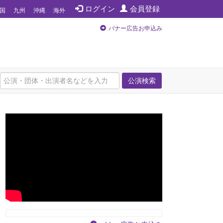
ログイン
会員登録
国
九州
沖縄
海外
バナー広告お申込み
公演検索