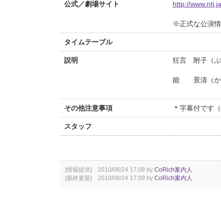
公式／劇場サイト
http://www.ntj.
※正式な公演情
タイムテーブル
説明
狂言 附子（ぶ
能 景清（か
その他注意事項
＊字幕付です（
スタッフ
[情報提供] 2010/08/24 17:08 by
CoRich案内人
[最終更新] 2010/08/24 17:09 by
CoRich案内人