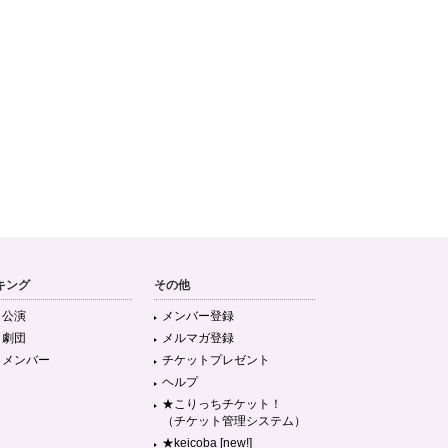
キング
その他
目公演
メンバー登録
目劇団
メルマガ登録
目メンバー
チケットプレゼント
ヘルプ
★こりっちチケット！
（チケット管理システム）
★keicoba [new!]