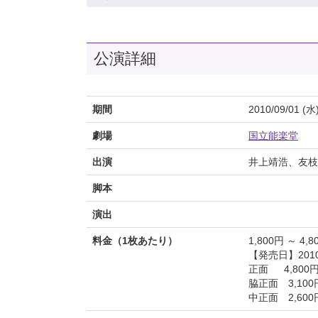
公演詳細
期間
2010/09/01 (水
劇場
国立能楽堂
出演
井上靖浩、友枝
脚本
演出
料金（1枚あたり）
1,800円 ～ 4,8
【発売日】2010/
正面 4,800
脇正面 3,10
中正面 2,60