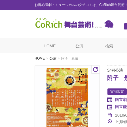
お薦め演劇・ミュージカルのクチコミは、CoRich舞台芸術
HOME
公演
検索
HOME
公演
附子 景清
定例公演
附子 
実演鑑賞
国立劇
国立能
2010/
上演時