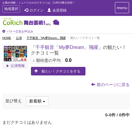
お薦め演劇・ミュージカルのクチコミは、CoRich舞台芸術！
T
menu
T
地域選択
ログイン
会員登録
o
o
g
g
g
g
l
l
バナー広告お申込み
e
e
HOME
公演
千手観音「My夢Dream」飛躍
観たい！クチコミ一覧
n
n
a
「
千手観音「My夢Dream」飛躍
」の観たい！
a
v
クチコミ一覧
i
v
g
♪
0.0
i
期待度の平均
a
公演情報
g
t
観たい！クチコミをする
a
i
t
o
n
i
前のページに戻る
o
n
並び替え
新着順
0-0件 / 0件中
まだクチコミはありません