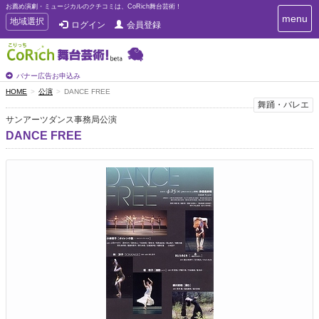
お薦め演劇・ミュージカルのクチコミは、CoRich舞台芸術！
T
menu
T
地域選択
ログイン
会員登録
o
o
g
g
g
g
l
l
バナー広告お申込み
e
e
HOME
公演
DANCE FREE
n
n
舞踊・バレエ
a
a
v
サンアーツダンス事務局公演
i
v
DANCE FREE
g
i
a
g
t
a
i
t
o
n
i
o
n