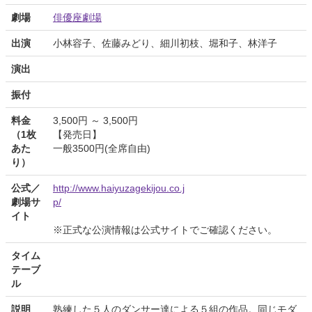
劇場
俳優座劇場
出演
小林容子、佐藤みどり、細川初枝、堀和子、林洋子
演出
振付
料金
3,500円 ～ 3,500円
（1枚
【発売日】
あた
一般3500円(全席自由)
り）
公式／
http://www.haiyuzagekijou.co.j
劇場サ
p/
イト
※正式な公演情報は公式サイトでご確認ください。
タイム
テーブ
ル
説明
熟練した５人のダンサー達による５組の作品。同じモダ