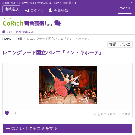
お薦め演劇・ミュージカルのクチコミは、CoRich舞台芸術！
T
menu
T
地域選択
ログイン
会員登録
o
o
g
g
g
g
l
l
バナー広告お申込み
e
e
HOME
公演
レニングラード国立バレエ『ドン・キホーテ』
n
n
舞踊・バレエ
a
a
v
レニングラード国立バレエ『ドン・キホーテ』
i
v
g
i
a
g
t
a
i
t
o
n
i
o
n
人
0
お気に入りチラシにする
観たい！クチコミをする