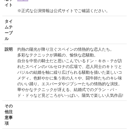
イト
※正式な公演情報は公式サイトでご確認ください。
タイ
ムテ
ーブ
ル
説明
灼熱の陽光が降り注ぐスペインの情熱的な恋人たち。
多彩なテクニックが満載の、愉快な恋騒動。
自分を中世の騎士だと思いこんでいるドン・キホ－テが訪
れたスペインのバルセロナの広場で、恋人同士のキトリと
バジルの結婚を軸に繰り広げられる騒動を描いた楽しいコ
メディ。色鮮やかに集う街の人々や、闘牛師たちのキレ味
のいい踊り。エスパーダやジプシーたちの情熱的な演技。
華やかなテクニックが冴える、結婚式でのグラン・パ・
ド・ドゥなど見どころがいっぱい。陽気で楽しい人気作品!
その
他注
意事
項