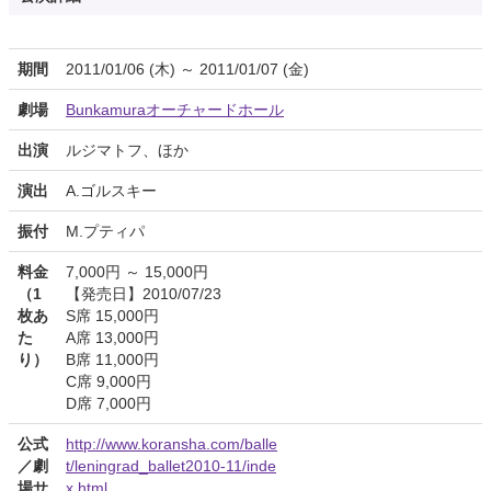
期間
2011/01/06 (木) ～ 2011/01/07 (金)
劇場
Bunkamuraオーチャードホール
出演
ルジマトフ、ほか
演出
A.ゴルスキー
振付
M.プティパ
料金
7,000円 ～ 15,000円
（1
【発売日】2010/07/23
枚あ
S席 15,000円
た
A席 13,000円
り）
B席 11,000円
C席 9,000円
D席 7,000円
公式
http://www.koransha.com/balle
／劇
t/leningrad_ballet2010-11/inde
場サ
x.html