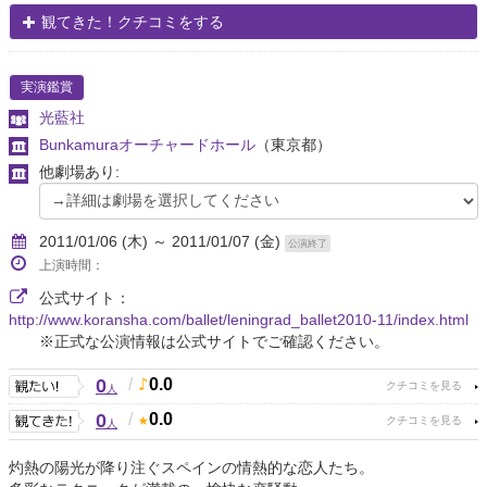
観てきた！クチコミをする
実演鑑賞
光藍社
Bunkamuraオーチャードホール
（東京都）
他劇場あり:
2011/01/06 (木) ～ 2011/01/07 (金)
公演終了
上演時間：
公式サイト：
http://www.koransha.com/ballet/leningrad_ballet2010-11/index.html
※正式な公演情報は公式サイトでご確認ください。
0
/
0.0
人
0
/
0.0
人
灼熱の陽光が降り注ぐスペインの情熱的な恋人たち。