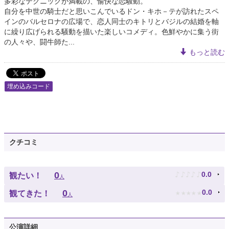
多彩なテクニックが満載の、愉快な恋騒動。
自分を中世の騎士だと思いこんでいるドン・キホ－テが訪れたスペ
インのバルセロナの広場で、恋人同士のキトリとバジルの結婚を軸
に繰り広げられる騒動を描いた楽しいコメディ。色鮮やかに集う街
の人々や、闘牛師た...
もっと読む
埋め込みコード
クチコミ
♪
♪
♪
♪
♪
0
0.0
観たい！
人
★
★
★
★
★
0
0.0
観てきた！
人
公演詳細