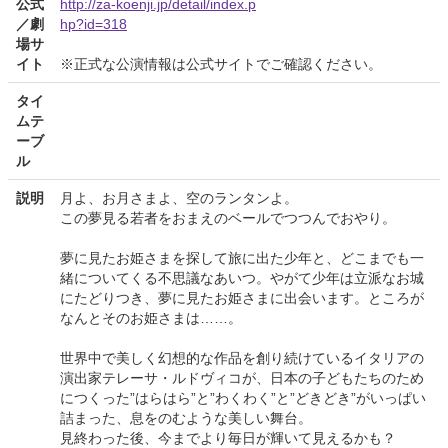
公式
http://za-koenji.jp/detail/index.p
／劇
hp?id=318
場サ
イト
※正式な公演情報は公式サイトでご確認ください。
タイ
ムテ
ーブ
ル
説明
月よ、お月さまよ、空のランタンよ。
この夢見る若者をおまえのベールでつつんでおやり。
夢に見たお姫さまを探して旅に出た少年と、どこまでも一
緒についてくる不思議なあいつ。やがて少年は立派なお城
にたどりつき、夢に見たお姫さまに出会います。ところが
なんとそのお姫さまは……。
世界中で美しく幻想的な作品を創り続けているイタリアの
演出家テレーサ・ルドヴィコが、日本の子どもたちのため
につくった”はらはら”と”わくわく”と”どきどき”がいっぱい
詰まった、息をのむような美しい舞台。
見終わった後、今までより毎日が輝いて見えるかも？