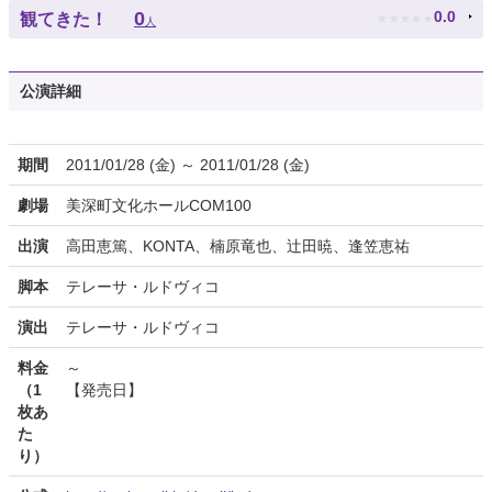
★
★
★
★
★
0
0.0
観てきた！
人
公演詳細
期間
2011/01/28 (金) ～ 2011/01/28 (金)
劇場
美深町文化ホールCOM100
出演
高田恵篤、KONTA、楠原竜也、辻田暁、逢笠恵祐
脚本
テレーサ・ルドヴィコ
演出
テレーサ・ルドヴィコ
料金
～
（1
【発売日】
枚あ
た
り）