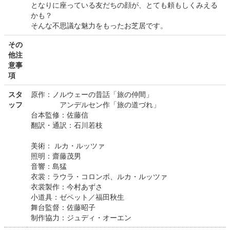
となりに座っている友だちの顔が、とても頼もしくみえる
かも？
そんな不思議な魅力をもったお芝居です。
その
他注
意事
項
スタ
原作：ノルウェーの昔話「旅の仲間」
ッフ
アンデルセン作「旅の道づれ」
台本監修：佐藤信
翻訳・通訳：石川若枝
美術： ルカ・ルッツァ
照明：齋藤茂男
音響：島猛
衣裳：ラウラ・コロンボ、ルカ・ルッツァ
衣裳製作：今村あずさ
小道具：ゼペット／福田秋生
舞台監督：佐藤昭子
制作協力：ジュディ・オーエン