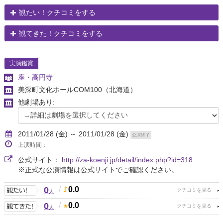
観たい！クチコミをする
観てきた！クチコミをする
実演鑑賞
座・高円寺
美深町文化ホールCOM100
（北海道）
他劇場あり:
2011/01/28 (金) ～ 2011/01/28 (金)
公演終了
上演時間：
公式サイト：
http://za-koenji.jp/detail/index.php?id=318
※正式な公演情報は公式サイトでご確認ください。
0
/
0.0
人
0
/
0.0
人