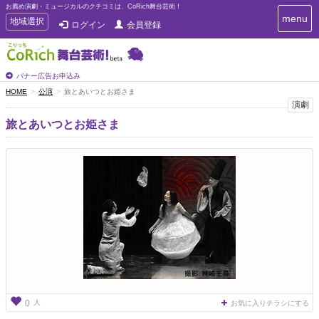
お薦め演劇・ミュージカルのクチコミは、CoRich舞台芸術！
T
menu
T
地域選択
ログイン
会員登録
o
o
g
g
g
g
l
l
バナー広告お申込み
e
e
HOME
公演
旅とあいつとお姫さま
n
n
演劇
a
a
v
旅とあいつとお姫さま
i
v
g
i
a
g
t
a
i
t
o
n
i
o
n
人
0
お気に入りチラシにする