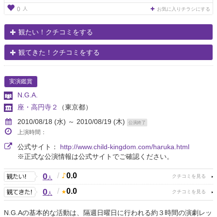
人
0
お気に入りチラシにする
観たい！クチコミをする
観てきた！クチコミをする
実演鑑賞
N.G.A.
座・高円寺２
（東京都）
2010/08/18 (水) ～ 2010/08/19 (木)
公演終了
上演時間：
公式サイト：
http://www.child-kingdom.com/haruka.html
※正式な公演情報は公式サイトでご確認ください。
0
/
0.0
人
0
/
0.0
人
N.G.Aの基本的な活動は、隔週日曜日に行われる約３時間の演劇レッ