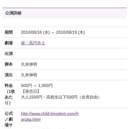
公演詳細
期間
2010/08/18 (水) ～ 2010/08/19 (木)
劇場
座・高円寺２
出演
脚本
久米伸明
演出
久米伸明
料金
500円 ～ 1,000円
（1枚
【発売日】
あた
大人1500円・高校生以下500円（全席自由）
り）
公式
http://www.child-kingdom.com/h
／劇
aruka.html
場サ