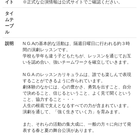
イト
※正式な公演情報は公式サイトでご確認ください。
タイ
ムテ
ーブ
ル
説明
N.G.Aの基本的な活動は、隔週日曜日に行われる約３時
間の演劇レッスンです。
学校も学年も違う子どもたちが、レッスンを通じてお互
いを認め合い、強いチームワークを確立していきます。
N.G.A.のレッスンカリキュラムは、誰でも楽しんで表現
することができるように作られています。
劇体験のなかには、心の豊かさ、勇気を出すこと、自分
で決めること、信じるということ、よく見て聞くという
こと、協力すること・・・
人生の根底で支えとなるすべての力が含まれています。
演劇を通して、「強く生きていく力」を育みます。
また、それらの活動の集大成に、一般の方々に向けて発
表する春と夏の舞台公演があります。