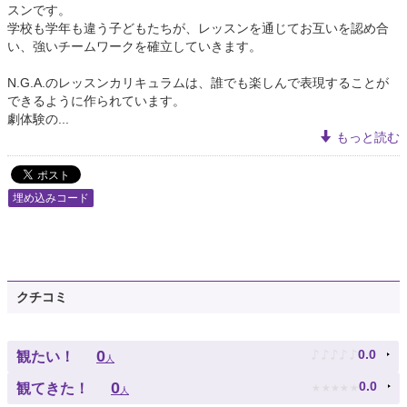
スンです。
学校も学年も違う子どもたちが、レッスンを通じてお互いを認め合
い、強いチームワークを確立していきます。
N.G.A.のレッスンカリキュラムは、誰でも楽しんで表現することが
できるように作られています。
劇体験の...
もっと読む
埋め込みコード
クチコミ
♪
♪
♪
♪
♪
0
0.0
観たい！
人
★
★
★
★
★
0
0.0
観てきた！
人