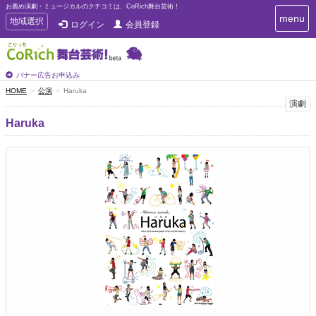
お薦め演劇・ミュージカルのクチコミは、CoRich舞台芸術！
T
menu
T
地域選択
ログイン
会員登録
o
o
g
g
g
g
l
l
バナー広告お申込み
e
e
HOME
公演
Haruka
n
n
演劇
a
a
v
Haruka
i
v
g
i
a
g
t
a
i
t
o
n
i
o
n