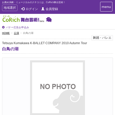
お薦め演劇・ミュージカルのクチコミは、CoRich舞台芸術！
T
menu
T
地域選択
ログイン
会員登録
o
o
g
g
g
g
l
l
バナー広告お申込み
e
e
HOME
公演
白鳥の湖
n
n
舞踊・バレエ
a
a
v
Tetsuya Kumakawa K-BALLET COMPANY 2010 Autumn Tour
i
v
白鳥の湖
g
i
a
g
t
a
i
t
o
n
i
o
n