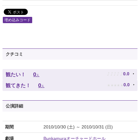
埋め込みコード
クチコミ
♪
♪
♪
♪
♪
0
0.0
観たい！
人
★
★
★
★
★
0
0.0
観てきた！
人
公演詳細
期間
2010/10/30 (土) ～ 2010/10/31 (日)
劇場
Bunkamuraオーチャードホール