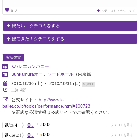
人
0
お気に入りチラシにする
観たい！クチコミをする
観てきた！クチコミをする
実演鑑賞
Kバレエカンパニー
Bunkamuraオーチャードホール
（東京都）
2010/10/30 (土) ～ 2010/10/31 (日)
公演終了
上演時間：
公式サイト：
http://www.k-
ballet.co.jp/topics/performance.html#100723
※正式な公演情報は公式サイトでご確認ください。
0
/
0.0
人
0
/
0.0
人