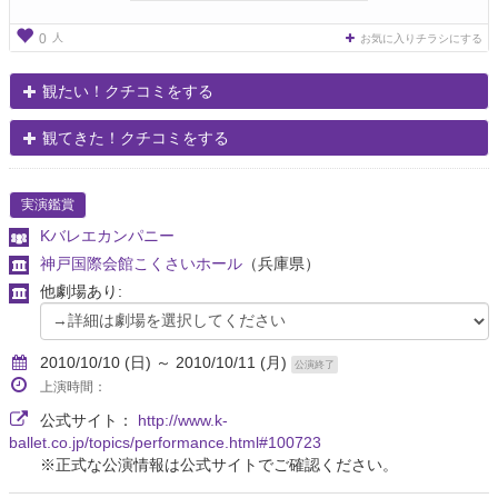
人
0
お気に入りチラシにする
観たい！クチコミをする
観てきた！クチコミをする
実演鑑賞
Kバレエカンパニー
神戸国際会館こくさいホール
（兵庫県）
他劇場あり:
2010/10/10 (日) ～ 2010/10/11 (月)
公演終了
上演時間：
公式サイト：
http://www.k-
ballet.co.jp/topics/performance.html#100723
※正式な公演情報は公式サイトでご確認ください。