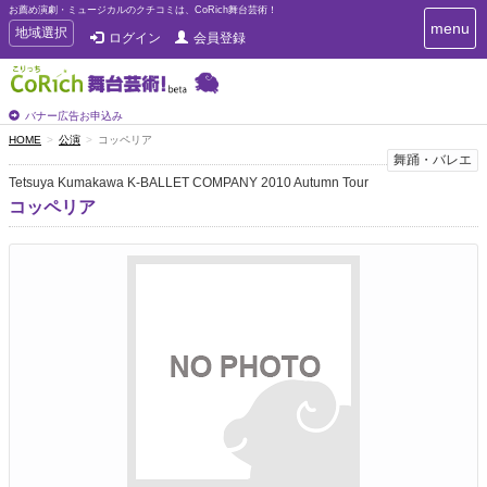
お薦め演劇・ミュージカルのクチコミは、CoRich舞台芸術！
T
menu
T
地域選択
ログイン
会員登録
o
o
g
g
g
g
l
l
バナー広告お申込み
e
e
HOME
公演
コッペリア
n
n
舞踊・バレエ
a
a
v
Tetsuya Kumakawa K-BALLET COMPANY 2010 Autumn Tour
i
v
コッペリア
g
i
a
g
t
a
i
t
o
n
i
o
n