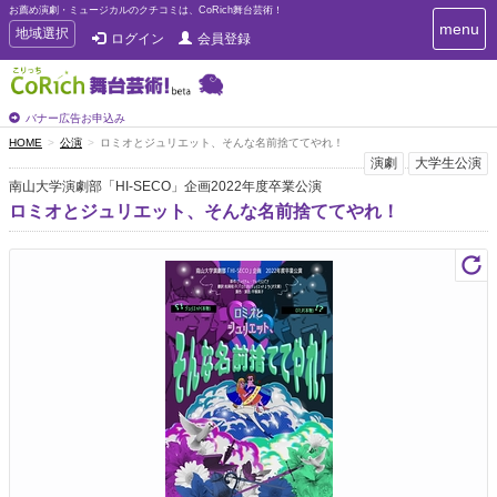
お薦め演劇・ミュージカルのクチコミは、CoRich舞台芸術！
T
menu
T
地域選択
ログイン
会員登録
o
o
g
g
g
g
l
l
バナー広告お申込み
e
e
HOME
公演
ロミオとジュリエット、そんな名前捨ててやれ！
n
n
演劇
大学生公演
a
a
v
南山大学演劇部「HI-SECO」企画2022年度卒業公演
i
v
ロミオとジュリエット、そんな名前捨ててやれ！
g
i
a
g
t
a
i
t
o
n
i
o
n