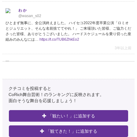
わ か
@wasan_s02
ひとまず無事に、全公演終えました。 ハイセコ2022年度卒業公演「ロミオ
とジュリエット、そんな名前捨ててやれ！」 ご来場頂いた皆様、ご協力くだ
さった皆様、ありがとうございました。 ハードスケジュールを乗り切った座
組みのみんなには…
https://t.co/TUB6ZhkEo2
3年以上前
miko
@_mi735_
ハイセコさん「ロミオとジュリエット、そんな名前捨ててやれ！」観まし
た！ 上演時間3時間半と聞いて最初びっくりしましたが、ずっと面白くてす
ごいと思いました。演劇を見てるって感じがして良かったです。
クチコミを投稿すると
CoRich舞台芸術！のランキングに反映されます。
3年以上前
面白そうな舞台を応援しましょう！
南山大学演劇部「HI-SECO」企画
@hi_seco
「観たい！」に追加する
2022年度卒業公演 『ロミオとジュリエット、そんな名前捨ててやれ！』 つ
いに最終日です🎉 4stは【開場10:30 開演11:00】 5stは【開場15:30 開演
「観てきた！」に追加する
16:00】です！ 消毒・検温等ございますので、お早めに…