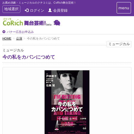
お薦め演劇・ミュージカルのクチコミは、CoRich舞台芸術！
T
menu
T
地域選択
ログイン
会員登録
o
o
g
g
g
g
l
l
バナー広告お申込み
e
e
HOME
公演
今の私をカバンにつめて
n
n
ミュージカル
a
a
v
ミュージカル
i
v
今の私をカバンにつめて
g
i
a
g
t
a
i
t
o
n
i
o
n