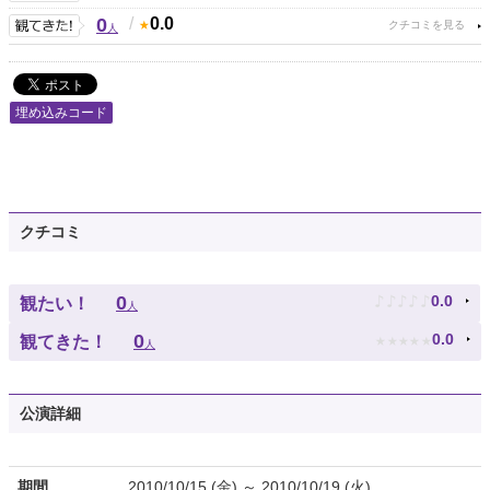
0
/
0.0
人
埋め込みコード
クチコミ
♪
♪
♪
♪
♪
0
0.0
観たい！
人
★
★
★
★
★
0
0.0
観てきた！
人
公演詳細
期間
2010/10/15 (金) ～ 2010/10/19 (火)