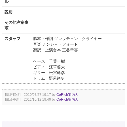
ル
説明
その他注意事
項
スタッフ
脚本・作詞 グレッチェン・クライヤー
音楽 ナンシ－・フォード
翻訳・上演台本 三谷幸喜
ベース：千葉一樹
ピアノ：江草啓太
ギター：松宮幹彦
ドラム：野呂尚史
[情報提供] 2010/07/27 19:17 by
CoRich案内人
[最終更新] 2011/10/12 19:40 by
CoRich案内人