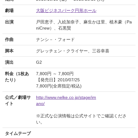
劇場
大阪ビジネスパーク円形ホール
出演
戸田恵子、入絵加奈子、麻生かほ里、植木豪（Pa
niCrew）、石黒賢
作曲
ナンシ－・フォード
脚本
グレッチェン・クライヤー、三谷幸喜
演出
G2
料金（1枚あ
7,800円 ～ 7,800円
たり）
【発売日】2010/07/25
7,800円(全席指定/税込)
公式／劇場サ
http://www.nelke.co.jp/stage/im
イト
ano/
※正式な公演情報は公式サイトでご確認くださ
い。
タイムテーブ