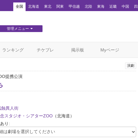
！
全国
北海道
東北
関東
甲信越
北陸
東海
近畿
中国
四
管理メニュー
団体WEBサイト管理
顧客管理
ランキング
チケプレ
掲示板
Myページ
演劇
OO提携公演
ち
風蝕異人街
念スタジオ・シアターZOO
（北海道）
あり: