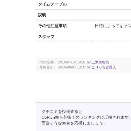
タイムテーブル
説明
その他注意事項
日時によってキャ
スタッフ
[情報提供] 2010/07/14 10:31 by
三木美智代
[最終更新] 2010/09/07 13:37 by
こりっち管理人
クチコミを投稿すると
CoRich舞台芸術！のランキングに反映されます
面白そうな舞台を応援しましょう！