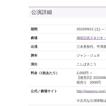
公演詳細
期間
2010/09/11 (土) ～ 
劇場
扇谷記念スタジオ・
出演
三木美智代、平澤
脚本
ジャン・ジュネ
演出
こしばきこう
料金（1枚あたり）
2,000円 ～
【発売日】2010/08/
前売り 2000円 
公式／劇場サイト
http://sapporo.cool.
※正式な公演情報