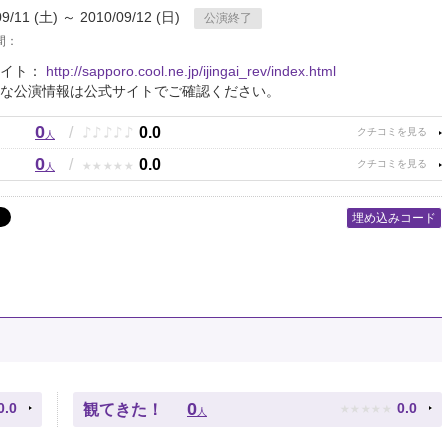
09/11 (土) ～ 2010/09/12 (日)
公演終了
間：
サイト：
http://sapporo.cool.ne.jp/ijingai_rev/index.html
な公演情報は公式サイトでご確認ください。
0
♪
♪
♪
♪
♪
/
0.0
人
0
★
★
★
★
★
/
0.0
人
埋め込みコード
★
★
★
★
★
0
0.0
0.0
観てきた！
人