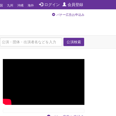
ログイン
会員登録
国
九州
沖縄
海外
バナー広告お申込み
公演検索