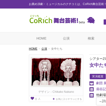
お薦め演劇・ミュージカルのクチコミは、CoRich舞台芸術
HOME
公演
検索
HOME
公演
女中たち
シアターZ
女中た
実演鑑賞
劇団 
扇谷記
デザイン：Chikako Nakano
他劇場
人
0
お気に入りチラシにする