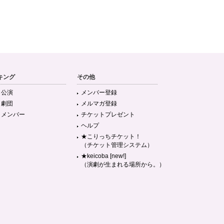
キング
その他
目公演
メンバー登録
目劇団
メルマガ登録
目メンバー
チケットプレゼント
ヘルプ
★こりっちチケット！
（チケット管理システム）
★keicoba [new!]
（演劇が生まれる場所から。）