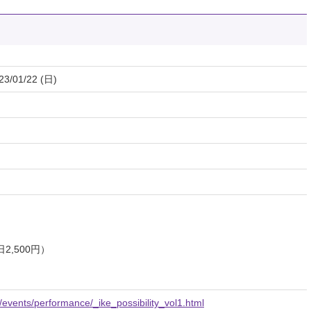
23/01/22 (日)
日2,500円）
p/events/performance/_ike_possibility_vol1.html