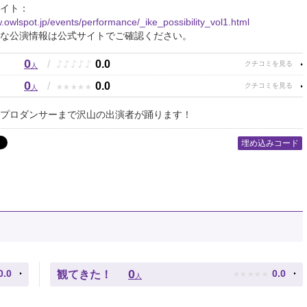
イト：
w.owlspot.jp/events/performance/_ike_possibility_vol1.html
な公演情報は公式サイトでご確認ください。
0
♪
♪
♪
♪
♪
/
0.0
人
0
★
★
★
★
★
/
0.0
人
プロダンサーまで沢山の出演者が踊ります！
埋め込みコード
★
★
★
★
★
0
0.0
0.0
観てきた！
人