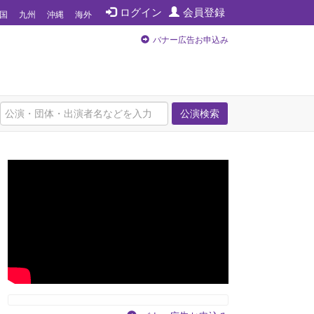
ログイン
会員登録
国
九州
沖縄
海外
バナー広告お申込み
公演検索