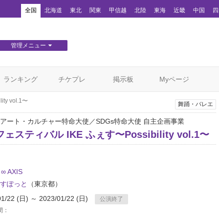
！
全国
北海道
東北
関東
甲信越
北陸
東海
近畿
中国
四
管理メニュー
団体WEBサイト管理
顧客管理
ランキング
チケプレ
掲示板
Myページ
y vol.1〜
舞踊・バレエ
アート・カルチャー特命大使／SDGs特命大使 自主企画事業
スティバル IKE ふぇす〜Possibility vol.1〜
 ∞ AXIS
すぽっと
（東京都）
01/22 (日) ～ 2023/01/22 (日)
公演終了
間：