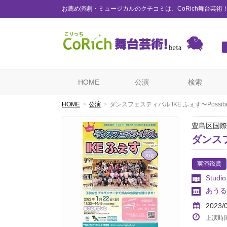
お薦め演劇・ミュージカルのクチコミは、CoRich舞台芸術
HOME
公演
検索
HOME
公演
ダンスフェスティバル IKE ふぇす〜Possibilit
豊島区国際
ダンスフェ
実演鑑賞
Studio
あうる
2023/
上演時