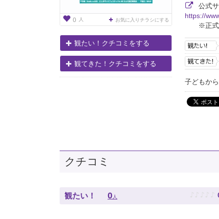
公式サ
https://ww
人
0
お気に入りチラシにする
※正式
観たい！クチコミをする
観てきた！クチコミをする
子どもから
クチコミ
♪
♪
♪
♪
♪
0
観たい！
人