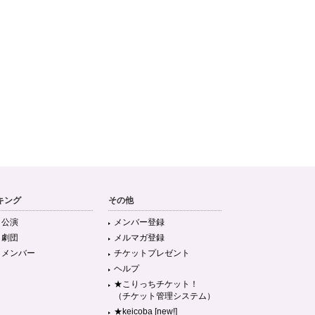
キング
その他
目公演
メンバー登録
目劇団
メルマガ登録
目メンバー
チケットプレゼント
ヘルプ
★こりっちチケット！
（チケット管理システム）
★keicoba [new!]