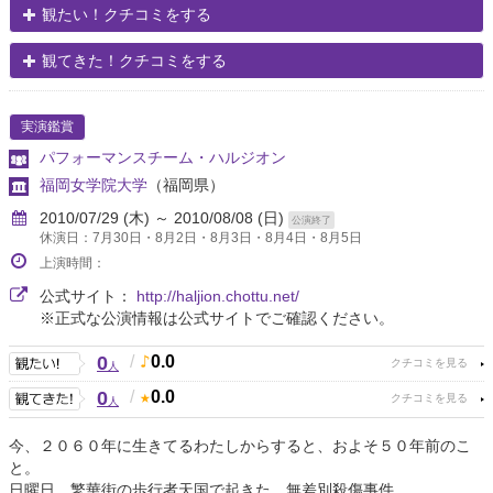
観たい！クチコミをする
観てきた！クチコミをする
実演鑑賞
パフォーマンスチーム・ハルジオン
福岡女学院大学
（福岡県）
2010/07/29 (木) ～ 2010/08/08 (日)
公演終了
休演日：7月30日・8月2日・8月3日・8月4日・8月5日
上演時間：
公式サイト：
http://haljion.chottu.net/
※正式な公演情報は公式サイトでご確認ください。
0
/
0.0
人
0
/
0.0
人
今、２０６０年に生きてるわたしからすると、およそ５０年前のこ
と。
日曜日、繁華街の歩行者天国で起きた、無差別殺傷事件。