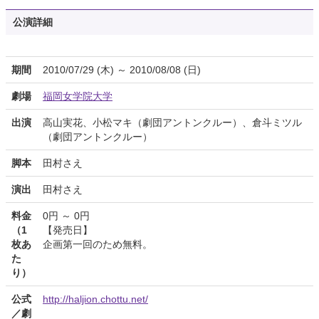
公演詳細
期間
2010/07/29 (木) ～ 2010/08/08 (日)
劇場
福岡女学院大学
出演
高山実花、小松マキ（劇団アントンクルー）、倉斗ミツル
（劇団アントンクルー）
脚本
田村さえ
演出
田村さえ
料金
0円 ～ 0円
（1
【発売日】
枚あ
企画第一回のため無料。
た
り）
公式
http://haljion.chottu.net/
／劇