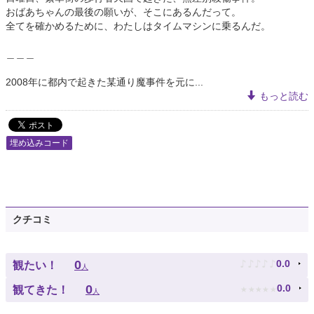
おばあちゃんの最後の願いが、そこにあるんだって。
全てを確かめるために、わたしはタイムマシンに乗るんだ。
＿＿＿
2008年に都内で起きた某通り魔事件を元に...
もっと読む
埋め込みコード
クチコミ
♪
♪
♪
♪
♪
0
0.0
観たい！
人
★
★
★
★
★
0
0.0
観てきた！
人