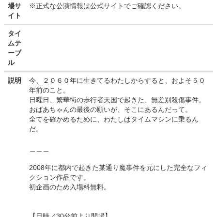
場サ
※正式な公演情報は公式サイトでご確認ください。
イト
タイ
ムテ
ーブ
ル
説明
今、２０６０年に生きてるわたしからすると、およそ５０
年前のこと。
日曜日、繁華街の歩行者天国で起きた、無差別殺傷事件。
おばあちゃんの最後の願いが、そこにあるんだって。
全てを確かめるために、わたしはタイムマシンに乗るん
だ。
＿＿＿
2008年に都内で起きた某通り魔事件を元にした完全なフィ
クション作品です。
初企画のため入場料無料。
【日時／30分前より開場】