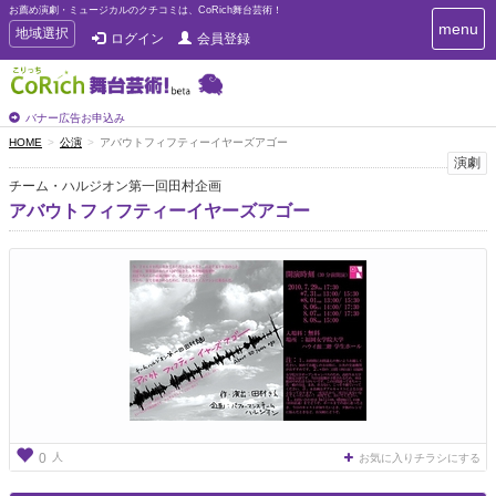
お薦め演劇・ミュージカルのクチコミは、CoRich舞台芸術！
T
menu
T
地域選択
ログイン
会員登録
o
o
g
g
g
g
l
l
バナー広告お申込み
e
e
HOME
公演
アバウトフィフティーイヤーズアゴー
n
n
演劇
a
a
v
チーム・ハルジオン第一回田村企画
i
v
アバウトフィフティーイヤーズアゴー
g
i
a
g
t
a
i
t
o
n
i
o
n
人
0
お気に入りチラシにする