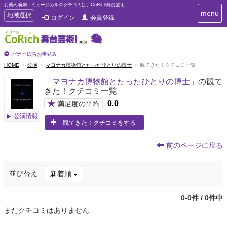
お薦め演劇・ミュージカルのクチコミは、CoRich舞台芸術！
T
menu
T
地域選択
ログイン
会員登録
o
o
g
g
g
g
l
l
バナー広告お申込み
e
e
HOME
公演
マヨナカ博物館とたったひとりの博士
観てきた！クチコミ一覧
n
n
a
「
マヨナカ博物館とたったひとりの博士
」の観て
a
v
きた！クチコミ一覧
i
v
g
★
0.0
i
満足度の平均
a
g
公演情報
t
観てきた！クチコミをする
a
i
t
o
n
i
前のページに戻る
o
n
並び替え
新着順
0-0件 / 0件中
まだクチコミはありません