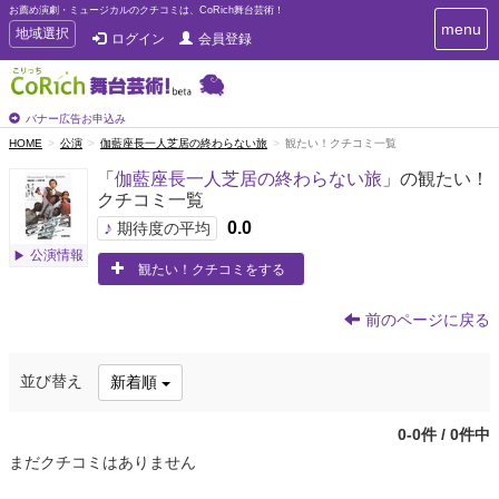
お薦め演劇・ミュージカルのクチコミは、CoRich舞台芸術！
T
menu
T
地域選択
ログイン
会員登録
o
o
g
g
g
g
l
l
バナー広告お申込み
e
e
HOME
公演
伽藍座長一人芝居の終わらない旅
観たい！クチコミ一覧
n
n
a
「
伽藍座長一人芝居の終わらない旅
」の観たい！
a
v
クチコミ一覧
i
v
g
♪
0.0
i
期待度の平均
a
g
公演情報
t
観たい！クチコミをする
a
i
t
o
n
i
前のページに戻る
o
n
並び替え
新着順
0-0件 / 0件中
まだクチコミはありません